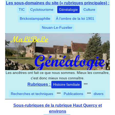
Les sous-domaines du site (= rubriques principales) :
TIC
Cyclotourisme
Généalogie
Culture
Brickostampaphilie
À l’ombre de la loi 1901
Nouan-Le-Fuzelier
Les ancêtres ont fait ce que nous sommes. Mieux les connaître,
c'est donc mieux nous connaître.
Rubriques :
Histoire familiale
***
Recherches et techniques
***
Publications
***
divers
Sous-rubriques de la rubrique Haut Quercy et
environs