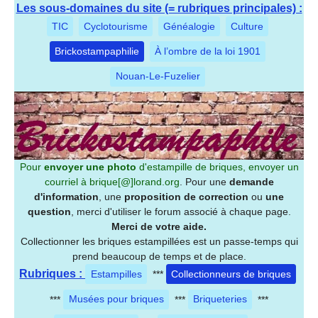
Les sous-domaines du site (= rubriques principales) :
TIC
Cyclotourisme
Généalogie
Culture
Brickostampaphilie
À l’ombre de la loi 1901
Nouan-Le-Fuzelier
Pour
envoyer une photo
d'estampille de briques, envoyer un
courriel à
brique[@]lorand.org
. Pour une
demande
d'information
, une
proposition de correction
ou
une
question
, merci d'utiliser le forum associé à chaque page.
Merci de votre aide.
Collectionner les briques estampillées est un passe-temps qui
prend beaucoup de temps et de place.
Rubriques :
Estampilles
***
Collectionneurs de briques
***
Musées pour briques
***
Briqueteries
***