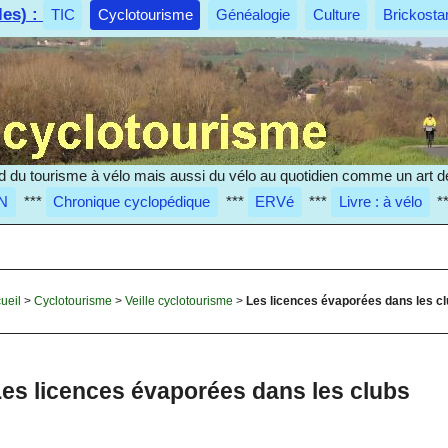
les) :
TIC
Cyclotourisme
Généalogie
Culture
Brickosta
d du tourisme à vélo mais aussi du vélo au quotidien comme un art de
N
***
Chronique cyclopédique
***
ERVé
***
Livre : à vélo
*
ueil
>
Cyclotourisme
>
Veille cyclotourisme
>
Les licences évaporées dans les c
es licences évaporées dans les clubs