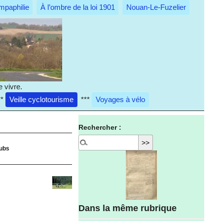
mpaphilie
À l’ombre de la loi 1901
Nouan-Le-Fuzelier
 vivre.
**
Veille cyclotourisme
***
Voyages à vélo
Rechercher :
lubs
Dans la même rubrique