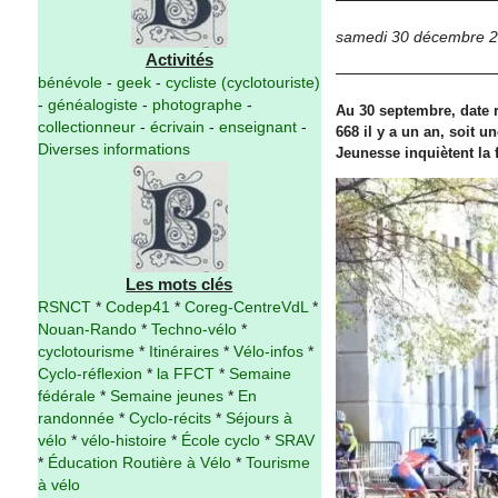
samedi 30 décembre 
Activités
bénévole
-
geek
-
cycliste (cyclotouriste)
-
généalogiste
-
photographe
-
Au 30 septembre, date 
collectionneur
-
écrivain
-
enseignant
-
668 il y a un an, soit u
Diverses informations
Jeunesse inquiètent la 
Les mots clés
RSNCT
*
Codep41
*
Coreg-CentreVdL
*
Nouan-Rando
*
Techno-vélo
*
cyclotourisme
*
Itinéraires
*
Vélo-infos
*
Cyclo-réflexion
*
la FFCT
*
Semaine
fédérale
*
Semaine jeunes
*
En
randonnée
*
Cyclo-récits
*
Séjours à
vélo
*
vélo-histoire
*
École cyclo
*
SRAV
*
Éducation Routière à Vélo
*
Tourisme
à vélo