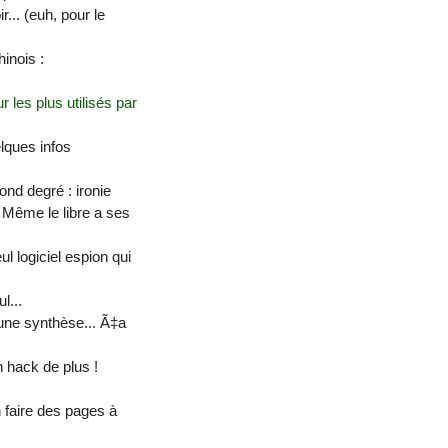
... (euh, pour le
inois :
 les plus utilisés par
elques infos
nd degré : ironie
. Même le libre a ses
l logiciel espion qui
l...
une synthèse... Ã‡a
 hack de plus !
faire des pages à