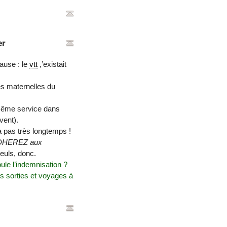
er
cause : le
vtt
,’existait
s maternelles du
même service dans
vent).
 a pas très longtemps !
DHEREZ aux
euls, donc.
ule l’indemnisation ?
s sorties et voyages à