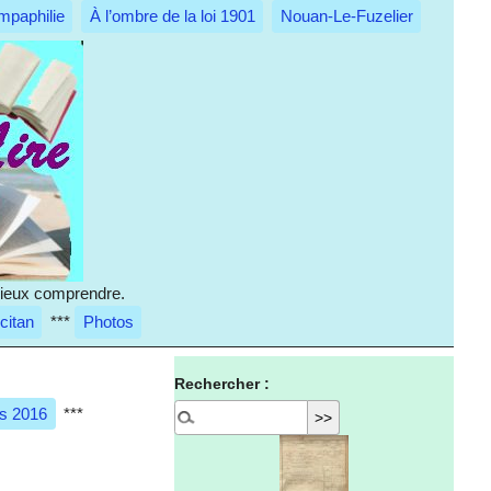
mpaphilie
À l’ombre de la loi 1901
Nouan-Le-Fuzelier
 mieux comprendre.
citan
***
Photos
Rechercher :
es 2016
***