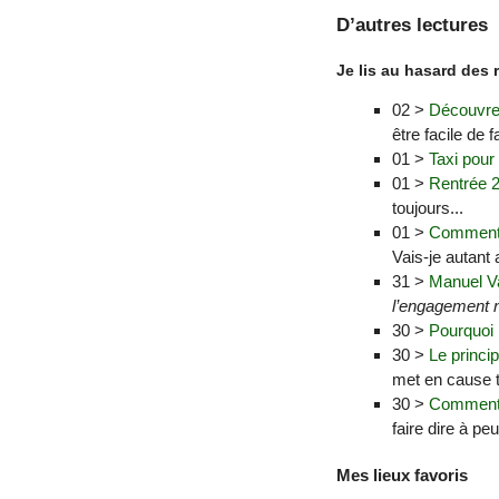
D’autres lectures
Je lis au hasard des 
02 >
Découvrez
être facile de f
01 >
Taxi pour
01 >
Rentrée 2
toujours...
01 >
Comment r
Vais-je autant
31 >
Manuel Va
l’engagement n
30 >
Pourquoi l
30 >
Le princi
met en cause t
30 >
Comment l
faire dire à peu
Mes lieux favoris