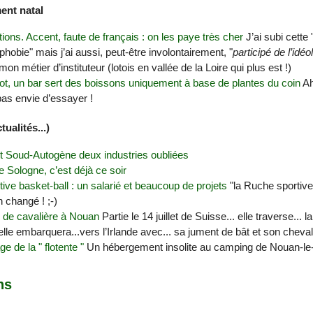
ent natal
ions. Accent, faute de français : on les paye très cher
J’ai subi cette
ophobie" mais j’ai aussi, peut-être involontairement, "
participé de l’idéo
mon métier d’instituteur (lotois en vallée de la Loire qui plus est !)
ot, un bar sert des boissons uniquement à base de plantes du coin
Ah
s envie d’essayer !
ualités...)
et Soud-Autogène deux industries oubliées
e Sologne, c’est déjà ce soir
ive basket-ball : un salarié et beaucoup de projets
"la Ruche sportive
n changé ! ;-)
 de cavalière à Nouan
Partie le 14 juillet de Suisse... elle traverse... l
le embarquera...vers l’Irlande avec... sa jument de bât et son cheval.
ge de la " flotente "
Un hébergement insolite au camping de Nouan-le-
ns