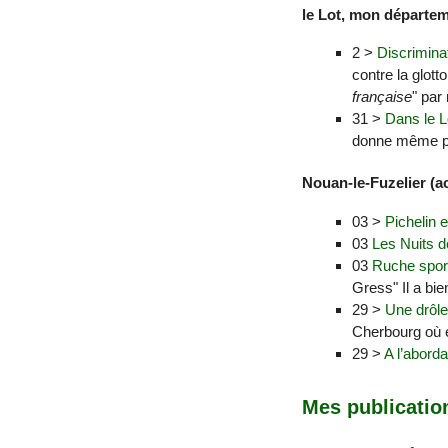
le Lot, mon départem
2 >
Discriminat
contre la glott
française
" par 
31 >
Dans le L
donne même pa
Nouan-le-Fuzelier (act
03 >
Pichelin 
03
Les Nuits d
03
Ruche sport
Gress" Il a bie
29 >
Une drôle
Cherbourg où el
29 >
A l’aborda
Mes publicatio