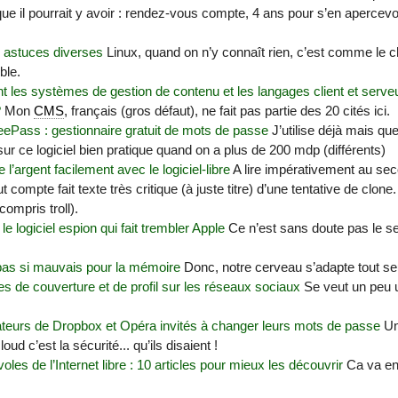
e il pourrait y avoir : rendez-vous compte, 4 ans pour s’en apercevoir
 astuces diverses
Linux, quand on n’y connaît rien, c’est comme le ch
ble.
t les systèmes de gestion de contenu et les langages client et serveur
?
Mon
CMS
, français (gros défaut), ne fait pas partie des 20 cités ici.
KeePass : gestionnaire gratuit de mots de passe
J’utilise déjà mais qu
ur ce logiciel bien pratique quand on a plus de 200 mdp (différents)
l’argent facilement avec le logiciel-libre
A lire impérativement au seco
 compte fait texte très critique (à juste titre) d’une tentative de clone
ompris troll).
e logiciel espion qui fait trembler Apple
Ce n’est sans doute pas le seu
 pas si mauvais pour la mémoire
Donc, notre cerveau s’adapte tout seu
s de couverture et de profil sur les réseaux sociaux
Se veut un peu 
sateurs de Dropbox et Opéra invités à changer leurs mots de passe
Un
loud c’est la sécurité... qu’ils disaient !
les de l’Internet libre : 10 articles pour mieux les découvrir
Ca va en 