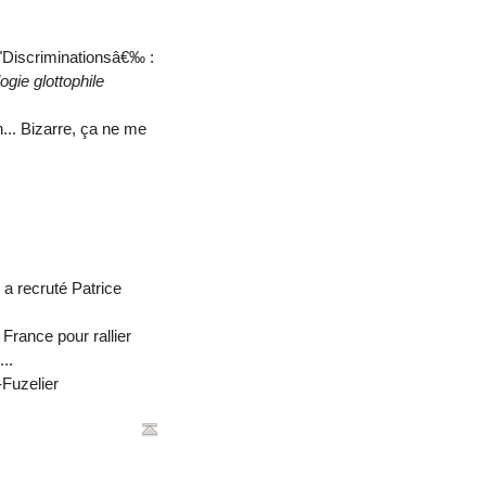
 "Discriminationsâ€‰ :
logie glottophile
... Bizarre, ça ne me
 a recruté Patrice
a France pour rallier
..
Fuzelier