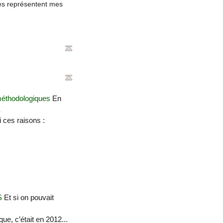
es représentent mes
méthodologiques
En
E
 ces raisons :
S
Et si on pouvait
ue, c’était en 2012...