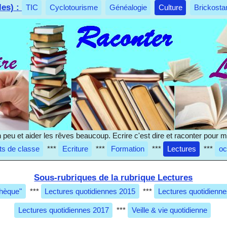
les) :
TIC
Cyclotourisme
Généalogie
Culture
Brickosta
 un peu et aider les rêves beaucoup. Ecrire c'est dire et raconter pour
ts de classe
***
Ecriture
***
Formation
***
Lectures
***
oc
Sous-rubriques de la rubrique Lectures
thèque"
***
Lectures quotidiennes 2015
***
Lectures quotidienn
Lectures quotidiennes 2017
***
Veille & vie quotidienne