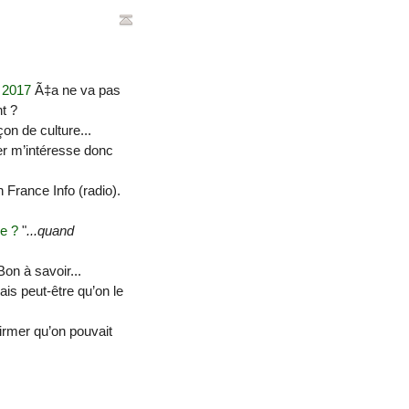
e 2017
Ã‡a ne va pas
nt ?
on de culture...
er m’intéresse donc
 France Info (radio).
ne ?
"
...quand
on à savoir...
ais peut-être qu’on le
firmer qu’on pouvait