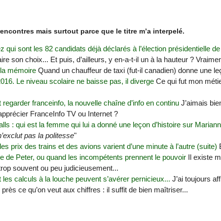
rencontres mais surtout parce que le titre m’a interpelé.
 qui sont les 82 candidats déjà déclarés à l’élection présidentielle d
aire son choix... Et puis, d’ailleurs, y en-a-t-il un à la hauteur ? Vraime
 la mémoire
Quand un chauffeur de taxi (fut-il canadien) donne une leç
016. Le niveau scolaire ne baisse pas, il diverge
Ce qui fut mon méti
egarder franceinfo, la nouvelle chaîne d’info en continu
J’aimais bien
 apprécier FranceInfo TV ou Internet ?
lls : qui est la femme qui lui a donné une leçon d’histoire sur Marian
’exclut pas la politesse
"
es prix des trains et des avions varient d’une minute à l’autre (suite)
B
pe de Peter, ou quand les incompétents prennent le pouvoir
Il existe m
rop souvent ou peu judicieusement...
es calculs à la louche peuvent s’avérer pernicieux...
J’ai toujours af
 près ce qu’on veut aux chiffres : il suffit de bien maîtriser...