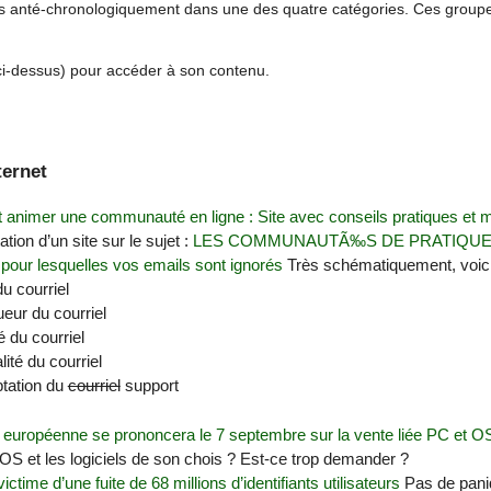
gés anté-chronologiquement dans une des quatre catégories. Ces group
(ci-dessus) pour accéder à son contenu.
ternet
nimer une communauté en ligne : Site avec conseils pratiques et 
ation d’un site sur le sujet :
LES COMMUNAUTÃ‰S DE PRATIQU
 pour lesquelles vos emails sont ignorés
Très schématiquement, voici
du courriel
ueur du courriel
té du courriel
alité du courriel
ptation du
courriel
support
e européenne se prononcera le 7 septembre sur la vente liée PC et O
’OS et les logiciels de son chois ? Est-ce trop demander ?
ctime d’une fuite de 68 millions d’identifiants utilisateurs
Pas de paniq