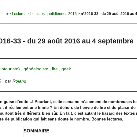
lture
>
Lectures
>
Lectures quotidiennes 2016
>
n°2016-33 - du 29 août 2016 au
016-33 - du 29 août 2016 au 4 septembre
clotouriste)
,
généalogiste
,
lire
,
geek
6
,
par
Roland
" en guise d’édito...! Pourtant, cette semaine m’a amené de nombreuses le
 a-t-il réellement une limite ? En dehors de l’envie de lire et du plaisir de
 surtout très différents bien sûr. En fait, c’est autant le hasard des texte
s de publication qui fait sans doute le nombre. Bonnes lectures.
SOMMAIRE