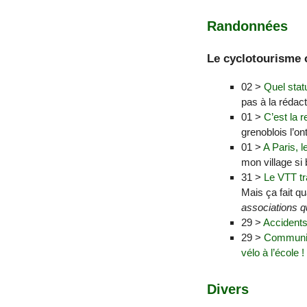
Randonnées
Le cyclotourisme 
02 >
Quel stat
pas à la rédact
01 >
C’est la r
grenoblois l’on
01 >
A Paris, 
mon village si 
31 >
Le VTT tr
Mais ça fait qu
associations qu
29 >
Accidents
29 >
Communiqu
vélo à l’école !
Divers