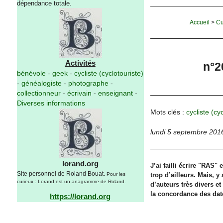
dépendance totale.
Accueil
>
Cu
Activités
n°2
bénévole
-
geek
-
cycliste (cyclotouriste)
-
généalogiste
-
photographe
-
collectionneur
-
écrivain
-
enseignant
-
Diverses informations
Mots clés :
cycliste (cy
lundi 5 septembre 201
lorand.org
J’ai failli écrire "RAS
Site personnel de Roland Bouat.
Pour les
trop d’ailleurs. Mais, y
curieux : Lorand est un anagramme de Roland.
d’auteurs très divers et
la concordance des date
https://lorand.org