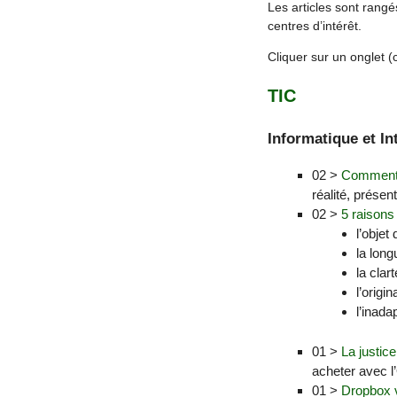
Les articles sont ran
centres d’intérêt.
Cliquer sur un onglet 
TIC
Informatique et In
02 >
Comment a
réalité, présent
02 >
5 raisons
l’objet 
la long
la clar
l’origin
l’inada
01 >
La justic
acheter avec l
01 >
Dropbox vi