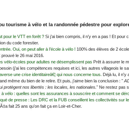
ou tourisme à vélo et la randonnée pédestre pour explor
ut pour le VTT en forêt ?
Si j’ai bien compris, il n’y en a pas ! Et pour 
ion du code forestier.
entrée. Oui, on peut aller à l’école à vélo !
100% des élèves de 2 école
t prouvé le 26 mai 2016.
les vélo-écoles pour adultes ne désemplissent pas
Prêt à assurer le 
besoin (j’ai les compétences requises et ici, les autres villageois le sa
averse une crise identitaireâ€¦ qui nous concerne tous.
Déjà lu, il n’y
and même du bien de le relire. Et puis, j’aime bien la conclusion : "
A
i protègent nos libertés : les locales, les nationales.
" Ne restez pas s
 à vélo : quelles sont les assurances à souscrire et comment se déro
é de presse : Les DRC et la FUB conseillent les collectivités sur le
Ã‡a fait 25 ans qu’on fait ça en Loir-et-Cher.