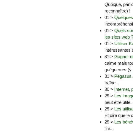
Quoique, paniqu
reconnaître) !
01 >
Quelques
incompréhensi
01 >
Quels son
les sites web 
01 >
Utiliser 
intéressantes s
31 >
Gagner de 
calme mais tout
guéguerres (y c
31 >
Pegasus, l
traîne...
30 >
Internet,
29 >
Les image
peut être utile.
29 >
Les utili
Et dire que le c
29 >
Les bénévo
lire...