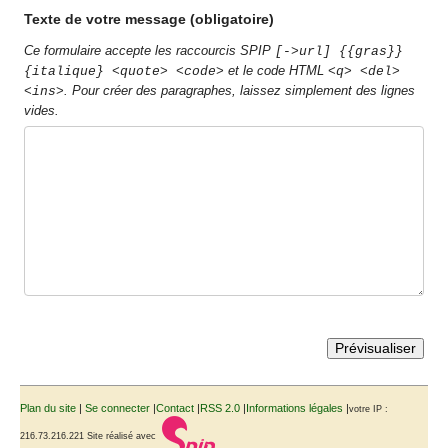
Texte de votre message (obligatoire)
Ce formulaire accepte les raccourcis SPIP
[->url] {{gras}}
et le code HTML
{italique} <quote> <code>
<q> <del>
. Pour créer des paragraphes, laissez simplement des lignes
<ins>
vides.
Plan du site
|
Se connecter
|
Contact
|
RSS 2.0
|
Informations légales
|
votre IP :
216.73.216.221
Site réalisé avec