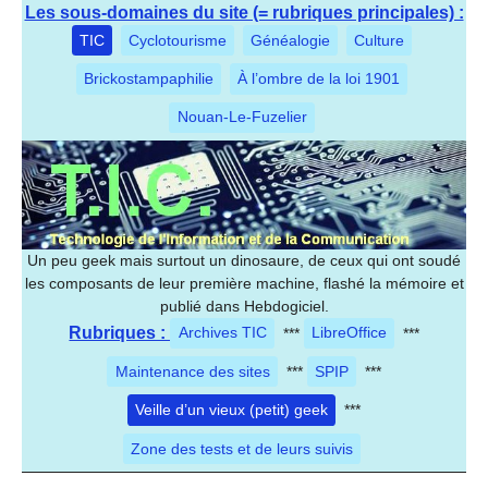
Les sous-domaines du site (= rubriques principales) :
TIC
Cyclotourisme
Généalogie
Culture
Brickostampaphilie
À l’ombre de la loi 1901
Nouan-Le-Fuzelier
Un peu geek mais surtout un dinosaure, de ceux qui ont soudé
les composants de leur première machine, flashé la mémoire et
publié dans Hebdogiciel.
Rubriques :
Archives TIC
***
LibreOffice
***
Maintenance des sites
***
SPIP
***
Veille d’un vieux (petit) geek
***
Zone des tests et de leurs suivis