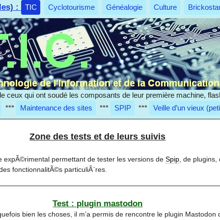
les) :
TIC
Cyclotourisme
Généalogie
Culture
Brickosta
e ceux qui ont soudé les composants de leur première machine, flas
***
Maintenance des sites
***
SPIP
***
Veille d’un vieux (pet
Zone des tests et de leurs suivis
te expÃ©rimental permettant de tester les versions de
Spip
, de plugins,
es fonctionnalitÃ©s particuliÃ¨res.
Test : plugin mastodon
uefois bien les choses, il m’a permis de rencontre le plugin Mastodon 