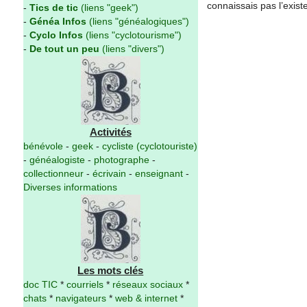
connaissais pas l’exist
-
Tics de tic
(liens "geek")
-
Généa Infos
(liens "généalogiques")
-
Cyclo Infos
(liens "cyclotourisme")
-
De tout un peu
(liens "divers")
Activités
bénévole
-
geek
-
cycliste (cyclotouriste)
-
généalogiste
-
photographe
-
collectionneur
-
écrivain
-
enseignant
-
Diverses informations
Les mots clés
doc TIC
*
courriels
*
réseaux sociaux
*
chats
*
navigateurs
*
web & internet
*