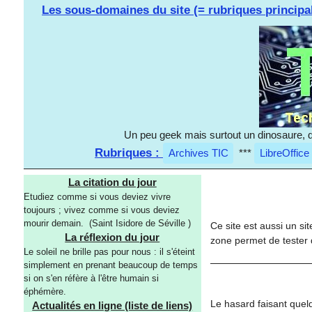
Les sous-domaines du site (= rubriques principa
Un peu geek mais surtout un dinosaure, d
Rubriques :
Archives TIC
***
LibreOffice
La citation du jour
Etudiez comme si vous deviez vivre
toujours ; vivez comme si vous deviez
mourir demain. (Saint Isidore de Séville )
Ce site est aussi un si
La réflexion du jour
zone permet de tester d
Le soleil ne brille pas pour nous : il s'éteint
simplement en prenant beaucoup de temps
si on s'en réfère à l'être humain si
éphémère.
Le hasard faisant quelq
Actualités en ligne (liste de liens)