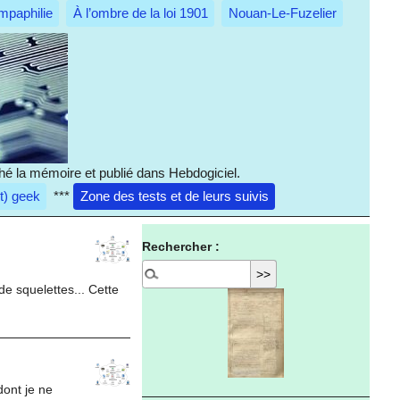
mpaphilie
À l’ombre de la loi 1901
Nouan-Le-Fuzelier
hé la mémoire et publié dans Hebdogiciel.
it) geek
***
Zone des tests et de leurs suivis
Rechercher :
 de squelettes... Cette
dont je ne