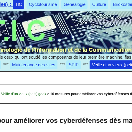
les) :
TIC
Cyclotourisme
Généalogie
Culture
Brickosta
e ceux qui ont soudé les composants de leur première machine, flas
***
Maintenance des sites
***
SPIP
***
Veille d’un vieux (pet
>
Veille d’un vieux (petit) geek
>
10 mesures pour améliorer vos cyberdéfenses 
our améliorer vos cyberdéfenses dès ma