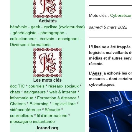
Mots clés :
Cybersécur
Activités
bénévole
-
geek
-
cycliste (cyclotouriste)
samedi 5 mars 2022
-
généalogiste
-
photographe
-
collectionneur
-
écrivain
-
enseignant
-
Diverses informations
L’Ukraine a été frappée
logiciels malveillants 
médias et d’autres serv
récente.
L’
Anssi
a exhorté les o
mesures – dont certaine
Les mots clés
cyberattaques.
doc TIC
*
courriels
*
réseaux sociaux
*
chats
*
navigateurs
*
web & internet
*
informatique
*
Formation à distance
*
Chatons
*
E-learning
*
Logiciel libre
*
vidéoconférence
*
Sécurité
*
courrielleurs
*
fil d’informations
*
messagerie instantanée
lorand.org