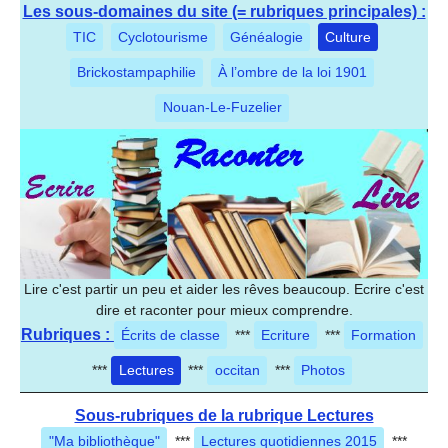
Les sous-domaines du site (= rubriques principales) :
TIC
Cyclotourisme
Généalogie
Culture
Brickostampaphilie
À l’ombre de la loi 1901
Nouan-Le-Fuzelier
Lire c'est partir un peu et aider les rêves beaucoup. Ecrire c'est
dire et raconter pour mieux comprendre.
Rubriques :
Écrits de classe
***
Ecriture
***
Formation
***
Lectures
***
occitan
***
Photos
Sous-rubriques de la rubrique Lectures
"Ma bibliothèque"
***
Lectures quotidiennes 2015
***