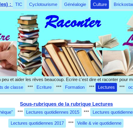
les) :
TIC
Cyclotourisme
Généalogie
Culture
Brickosta
 un peu et aider les rêves beaucoup. Ecrire c'est dire et raconter pour
ts de classe
***
Ecriture
***
Formation
***
Lectures
***
oc
Sous-rubriques de la rubrique Lectures
thèque"
***
Lectures quotidiennes 2015
***
Lectures quotidienn
Lectures quotidiennes 2017
***
Veille & vie quotidienne