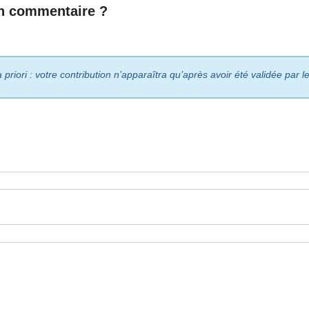
n commentaire ?
riori : votre contribution n’apparaîtra qu’après avoir été validée par 