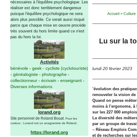
nécessaires à l'équilibre psychologique. Les
réaliser est donc terriblement dangereux
puisque l'équilibre psychologique ne sera
Accueil
>
Culture
alors plus possible. Ce serait aussi risqué
parce que chaque mise en oeuvre procède
très souvent du hors limite quand ce n'est
pas du hors la loi.
Lu sur la to
Activités
bénévole
-
geek
-
cycliste (cyclotouriste)
lundi 20 février 2023
-
généalogiste
-
photographe
-
collectionneur
-
écrivain
-
enseignant
-
Diverses informations
’évolution des pratique
renouveler la vision de 
Quand on pense métiers
moins à l’ergonome, à l
lorand.org
sur les 227 000 emplois
La diversité des métiers
Site personnel de Roland Bouat.
Pour les
curieux : Lorand est un anagramme de Roland.
par un groupe de trava
– Réseau Emplois Compé
https://lorand.org
et de recherches sur le