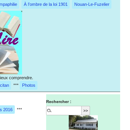
mpaphilie
À l’ombre de la loi 1901
Nouan-Le-Fuzelier
 mieux comprendre.
citan
***
Photos
Rechercher :
es 2016
***