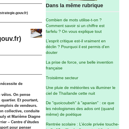
Dans la même rubrique
 strategie.gouv.fr)
Combien de mots utilise-t-on ?
Comment savoir si un chiffre est
farfelu ? On vous explique tout
gouv.fr)
L’esprit critique est-il vraiment en
déclin ? Pourquoi il est permis d’en
douter
La prise de force, une belle invention
française
Troisième secteur
 nécessite de
Une pluie de météorites va illuminer le
ciel de Thaïlande cette nuit
e vélos. On pense
quartier. Et pourtant,
De "quoicoubeh" à "apanian" : ce que
 emplois de vendeurs.
les néologismes des ados ont (quand
on collective, conduite
même) de poétique
auly et Marième Diagne
ier – Centre d’études
Rentrée scolaire : L’école privée touche-
 sport pour penser