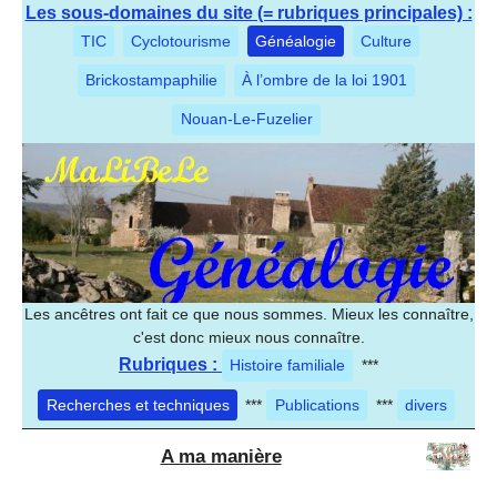
Les sous-domaines du site (= rubriques principales) :
TIC
Cyclotourisme
Généalogie
Culture
Brickostampaphilie
À l’ombre de la loi 1901
Nouan-Le-Fuzelier
Les ancêtres ont fait ce que nous sommes. Mieux les connaître,
c'est donc mieux nous connaître.
Rubriques :
Histoire familiale
***
Recherches et techniques
***
Publications
***
divers
A ma manière