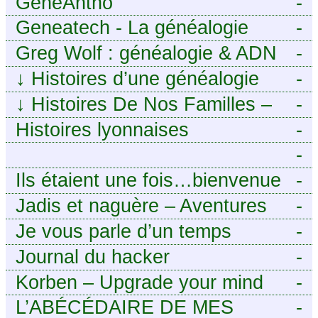
GénéAntho
-
Geneatech - La généalogie
-
numérique à portée de tous
Greg Wolf : généalogie & ADN
-
↓
Histoires d’une généalogie
-
Léonarde
↓
Histoires De Nos Familles –
-
Blog de généalogie
Histoires lyonnaises
-
-
https://aieuxetfinesherbes.wordpre
Ils étaient une fois…bienvenue
-
chez mes ancêtres. – Une
Jadis et naguère – Aventures
-
histoire tourangelle, mais pas
généalogiques de l’Atlantique
Je vous parle d’un temps
-
seulement.
aux contreforts des Alpes
Journal du hacker
-
Korben – Upgrade your mind
-
L’ABÉCÉDAIRE DE MES
-