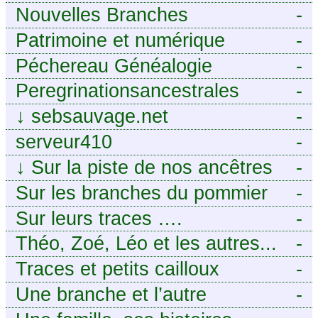
Nouvelles Branches
-
Patrimoine et numérique
-
Péchereau Généalogie
-
Peregrinationsancestrales
-
↓
sebsauvage.net
-
serveur410
-
↓
Sur la piste de nos ancêtres
-
en Périgord.
Sur les branches du pommier
-
Sur leurs traces ….
-
Théo, Zoé, Léo et les autres...
-
Traces et petits cailloux
-
Une branche et l’autre
-