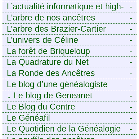
ANCÊTRES – Tout ce que
L’actualité informatique et high-
-
j’aurais aimé savoir sur ma
tech pour décideurs IT.
L’arbre de nos ancêtres
-
famille mais n’ai jamais osé
L’arbre des Brazier-Cartier
-
demander
L’univers de Céline
-
La forêt de Briqueloup
-
La Quadrature du Net
-
La Ronde des Ancêtres
-
Le blog d’une généalogiste
-
↓
Le blog de Geneanet
-
Le Blog du Centre
-
Généalogique de Touraine -
Le Généafil
-
Le Quotidien de la Généalogie
-