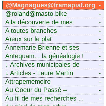
@Magnagues@framapiaf.org
-
@roland@masto.bike
-
A la découverte de mes
-
ancêtres
A toutes branches
-
Aïeux sur le plat
-
Annemarie Brienne et ses
-
challenges de A à Z
Antequam... la généalogie !
-
↓
Archives municipales de
-
Montpellier
↓
Articles - Laure Martin
-
Attrapemémoire
-
Au Coeur du Passé –
-
Généalogie Familiale
Au fil de mes recherches ...
-