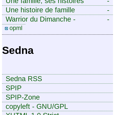
Une famille, ses histoires
-
Une histoire de famille
-
Warrior du Dimanche -
-
Publication à caractère
opml
intermittent, approximatif et
dilettante.
Sedna
Sedna RSS
SPIP
SPIP-Zone
copyleft - GNU/GPL