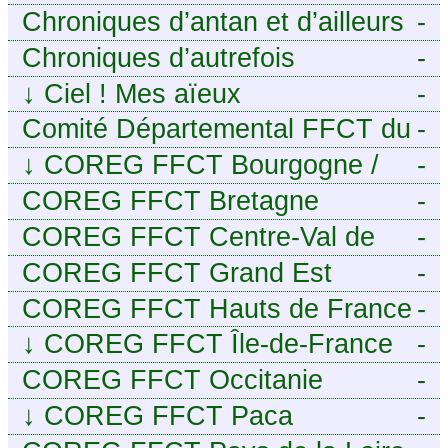
Chroniques d’antan et d’ailleurs
-
Chroniques d’autrefois
-
↓
Ciel ! Mes aïeux
-
Comité Départemental FFCT du
-
Cher
↓
COREG FFCT Bourgogne /
-
Franche-Comté
COREG FFCT Bretagne
-
COREG FFCT Centre-Val de
-
Loire
COREG FFCT Grand Est
-
COREG FFCT Hauts de France
-
↓
COREG FFCT Île-de-France
-
COREG FFCT Occitanie
-
↓
COREG FFCT Paca
-