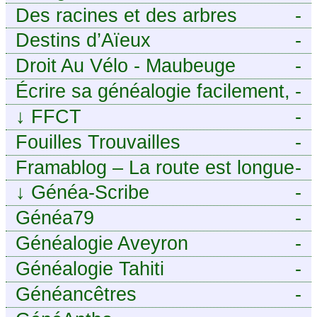
Des racines et des arbres
-
Destins d’Aïeux
-
Droit Au Vélo - Maubeuge
-
Sambre-Avesnois
Écrire sa généalogie facilement,
-
sans stress avec Généalordi
↓
FFCT
-
Fouilles Trouvailles
-
Framablog – La route est longue
-
mais la voie est libre…
↓
Généa-Scribe
-
Généa79
-
Généalogie Aveyron
-
Généalogie Tahiti
-
Généancêtres
-