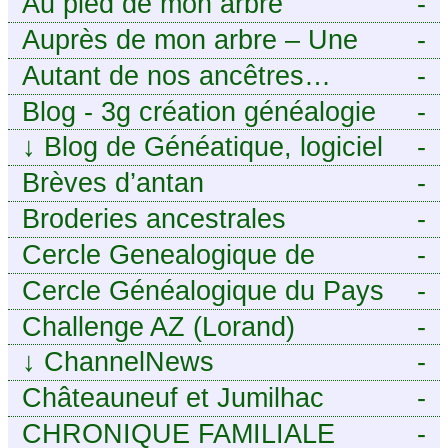
Au pied de mon arbre
-
Auprès de mon arbre – Une
-
histoire de racines
Autant de nos ancêtres…
-
Blog - 3g création généalogie
-
↓
Blog de Généatique, logiciel
-
de généalogie
Brèves d’antan
-
Broderies ancestrales
-
Cercle Genealogique de
-
l’Aveyron
Cercle Généalogique du Pays
-
de Caux - Seine-Maritime
Challenge AZ (Lorand)
-
↓
ChannelNews
-
Châteauneuf et Jumilhac
-
CHRONIQUE FAMILIALE
-