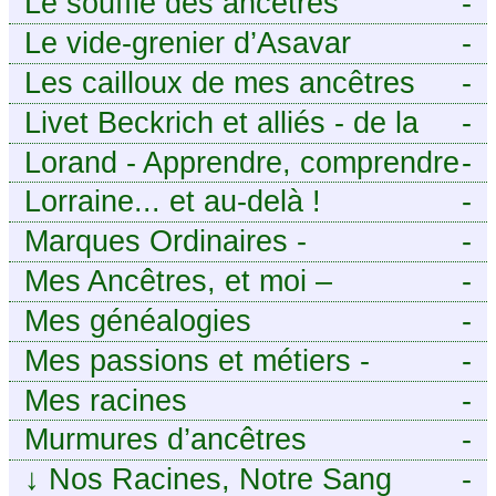
Le souffle des ancêtres
-
Le vide-grenier d’Asavar
-
Les cailloux de mes ancêtres
-
Livet Beckrich et alliés - de la
-
généalogie à l’écriture.
Lorand - Apprendre, comprendre
-
et transmettre pour exister.
Lorraine... et au-delà !
-
(Descartes)
Marques Ordinaires -
-
Généalogie de Moselle et
Mes Ancêtres, et moi –
-
d’ailleurs
Découvrez mes aïeux en Ille-et-
Mes généalogies
-
Vilaine et ailleurs
Mes passions et métiers -
-
Généalogie et Tir à l’Arc
Mes racines
-
Murmures d’ancêtres
-
↓
Nos Racines, Notre Sang
-