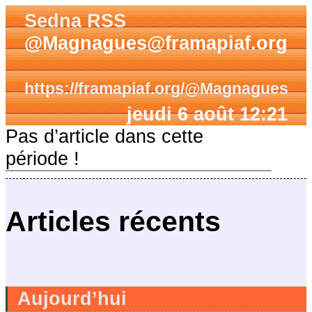
Sedna RSS
@Magnagues@framapiaf.org
https://framapiaf.org/@Magnagues
jeudi 6 août 12:21
Pas d’article dans cette
période !
Articles récents
Aujourd’hui