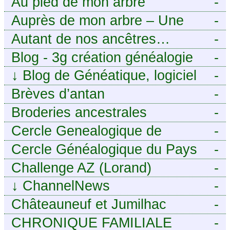
Au pied de mon arbre
-
Auprès de mon arbre – Une
-
histoire de racines
Autant de nos ancêtres…
-
Blog - 3g création généalogie
-
↓
Blog de Généatique, logiciel
-
de généalogie
Brèves d’antan
-
Broderies ancestrales
-
Cercle Genealogique de
-
l’Aveyron
Cercle Généalogique du Pays
-
de Caux - Seine-Maritime
Challenge AZ (Lorand)
-
↓
ChannelNews
-
Châteauneuf et Jumilhac
-
CHRONIQUE FAMILIALE
-