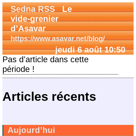
Sedna RSS
Le
vide-grenier
d’Asavar
https://www.asavar.net/blog/
jeudi 6 août 10:50
Pas d’article dans cette
période !
Articles récents
Aujourd’hui