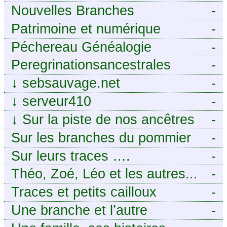
Nouvelles Branches
-
Patrimoine et numérique
-
Péchereau Généalogie
-
Peregrinationsancestrales
-
↓
sebsauvage.net
-
↓
serveur410
-
↓
Sur la piste de nos ancêtres
-
en Périgord.
Sur les branches du pommier
-
Sur leurs traces ….
-
Théo, Zoé, Léo et les autres...
-
Traces et petits cailloux
-
Une branche et l’autre
-