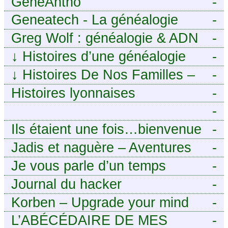
GénéAntho
-
Geneatech - La généalogie
-
numérique à portée de tous
Greg Wolf : généalogie & ADN
-
↓
Histoires d’une généalogie
-
Léonarde
↓
Histoires De Nos Familles –
-
Blog de généalogie
Histoires lyonnaises
-
-
https://aieuxetfinesherbes.wordpre
Ils étaient une fois…bienvenue
-
chez mes ancêtres. – Une
Jadis et naguère – Aventures
-
histoire tourangelle, mais pas
généalogiques de l’Atlantique
Je vous parle d’un temps
-
seulement.
aux contreforts des Alpes
Journal du hacker
-
Korben – Upgrade your mind
-
L’ABÉCÉDAIRE DE MES
-