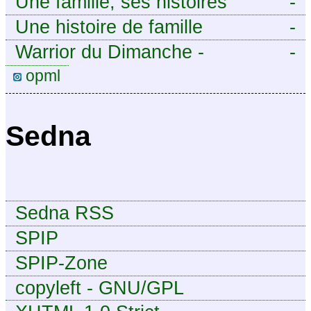
Une famille, ses histoires
-
Une histoire de famille
-
Warrior du Dimanche -
-
Publication à caractère
opml
intermittent, approximatif et
dilettante.
Sedna
Sedna RSS
SPIP
SPIP-Zone
copyleft - GNU/GPL