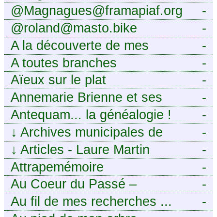
@Magnagues@framapiaf.org
-
@roland@masto.bike
-
A la découverte de mes
-
ancêtres
A toutes branches
-
Aïeux sur le plat
-
Annemarie Brienne et ses
-
challenges de A à Z
Antequam... la généalogie !
-
↓
Archives municipales de
-
Montpellier
↓
Articles - Laure Martin
-
Attrapemémoire
-
Au Coeur du Passé –
-
Généalogie Familiale
Au fil de mes recherches ...
-