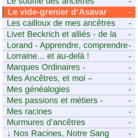
Le souffle des ancêtres
-
Le vide-grenier d’Asavar
-
Les cailloux de mes ancêtres
-
Livet Beckrich et alliés - de la
-
généalogie à l’écriture.
Lorand - Apprendre, comprendre
-
et transmettre pour exister.
Lorraine... et au-delà !
-
(Descartes)
Marques Ordinaires -
-
Généalogie de Moselle et
Mes Ancêtres, et moi –
-
d’ailleurs
Découvrez mes aïeux en Ille-et-
Mes généalogies
-
Vilaine et ailleurs
Mes passions et métiers -
-
Généalogie et Tir à l’Arc
Mes racines
-
Murmures d’ancêtres
-
↓
Nos Racines, Notre Sang
-