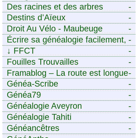
Des racines et des arbres
-
Destins d’Aïeux
-
Droit Au Vélo - Maubeuge
-
Sambre-Avesnois
Écrire sa généalogie facilement,
-
sans stress avec Généalordi
↓
FFCT
-
Fouilles Trouvailles
-
Framablog – La route est longue
-
mais la voie est libre…
Généa-Scribe
-
Généa79
-
Généalogie Aveyron
-
Généalogie Tahiti
-
Généancêtres
-