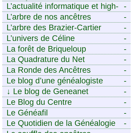
ANCÊTRES – Tout ce que
L’actualité informatique et high-
-
j’aurais aimé savoir sur ma
tech pour décideurs IT.
L’arbre de nos ancêtres
-
famille mais n’ai jamais osé
L’arbre des Brazier-Cartier
-
demander
L’univers de Céline
-
La forêt de Briqueloup
-
La Quadrature du Net
-
La Ronde des Ancêtres
-
Le blog d’une généalogiste
-
↓
Le blog de Geneanet
-
Le Blog du Centre
-
Généalogique de Touraine -
Le Généafil
-
Le Quotidien de la Généalogie
-