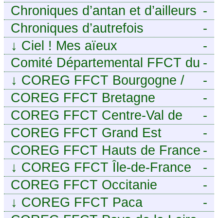
Chroniques d’antan et d’ailleurs
-
Chroniques d’autrefois
-
↓
Ciel ! Mes aïeux
-
Comité Départemental FFCT du
-
Cher
↓
COREG FFCT Bourgogne /
-
Franche-Comté
COREG FFCT Bretagne
-
COREG FFCT Centre-Val de
-
Loire
COREG FFCT Grand Est
-
COREG FFCT Hauts de France
-
↓
COREG FFCT Île-de-France
-
COREG FFCT Occitanie
-
↓
COREG FFCT Paca
-