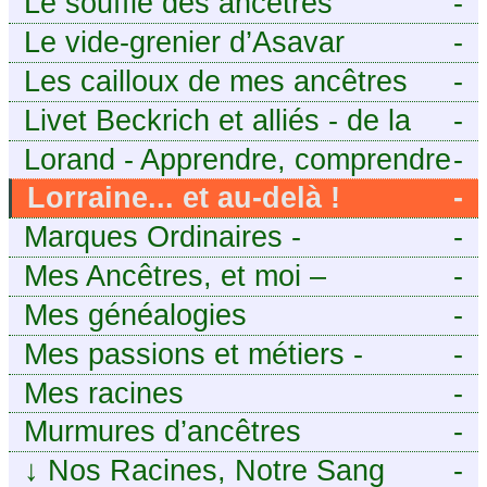
Le souffle des ancêtres
-
Le vide-grenier d’Asavar
-
Les cailloux de mes ancêtres
-
Livet Beckrich et alliés - de la
-
généalogie à l’écriture.
Lorand - Apprendre, comprendre
-
et transmettre pour exister.
Lorraine... et au-delà !
-
(Descartes)
Marques Ordinaires -
-
Généalogie de Moselle et
Mes Ancêtres, et moi –
-
d’ailleurs
Découvrez mes aïeux en Ille-et-
Mes généalogies
-
Vilaine et ailleurs
Mes passions et métiers -
-
Généalogie et Tir à l’Arc
Mes racines
-
Murmures d’ancêtres
-
↓
Nos Racines, Notre Sang
-