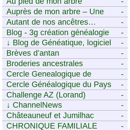
Au pied de mon arbre
-
Auprès de mon arbre – Une
-
histoire de racines
Autant de nos ancêtres…
-
Blog - 3g création généalogie
-
↓
Blog de Généatique, logiciel
-
de généalogie
Brèves d’antan
-
Broderies ancestrales
-
Cercle Genealogique de
-
l’Aveyron
Cercle Généalogique du Pays
-
de Caux - Seine-Maritime
Challenge AZ (Lorand)
-
↓
ChannelNews
-
Châteauneuf et Jumilhac
-
CHRONIQUE FAMILIALE
-