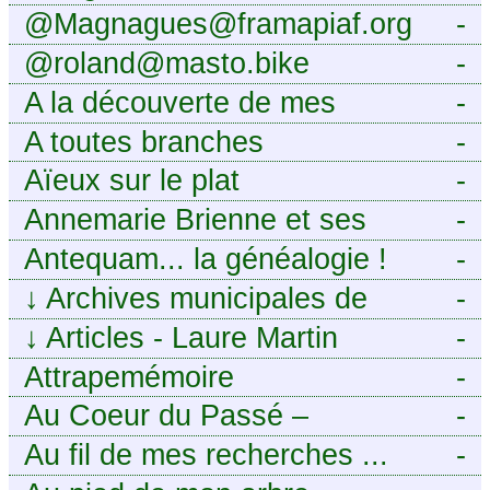
@Magnagues@framapiaf.org
-
@roland@masto.bike
-
A la découverte de mes
-
ancêtres
A toutes branches
-
Aïeux sur le plat
-
Annemarie Brienne et ses
-
challenges de A à Z
Antequam... la généalogie !
-
↓
Archives municipales de
-
Montpellier
↓
Articles - Laure Martin
-
Attrapemémoire
-
Au Coeur du Passé –
-
Généalogie Familiale
Au fil de mes recherches ...
-