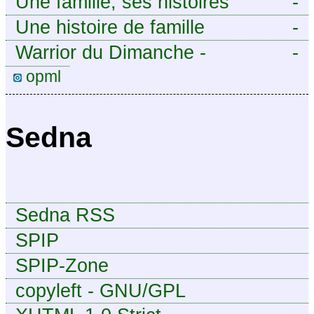
Une famille, ses histoires
-
Une histoire de famille
-
Warrior du Dimanche -
-
Publication à caractère
opml
intermittent, approximatif et
dilettante.
Sedna
Sedna RSS
SPIP
SPIP-Zone
copyleft - GNU/GPL