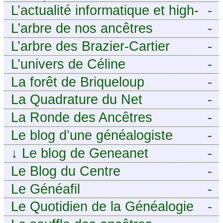
ANCÊTRES – Tout ce que
L’actualité informatique et high-
-
j’aurais aimé savoir sur ma
tech pour décideurs IT.
L’arbre de nos ancêtres
-
famille mais n’ai jamais osé
L’arbre des Brazier-Cartier
-
demander
L’univers de Céline
-
La forêt de Briqueloup
-
La Quadrature du Net
-
La Ronde des Ancêtres
-
Le blog d’une généalogiste
-
↓
Le blog de Geneanet
-
Le Blog du Centre
-
Généalogique de Touraine -
Le Généafil
-
Le Quotidien de la Généalogie
-