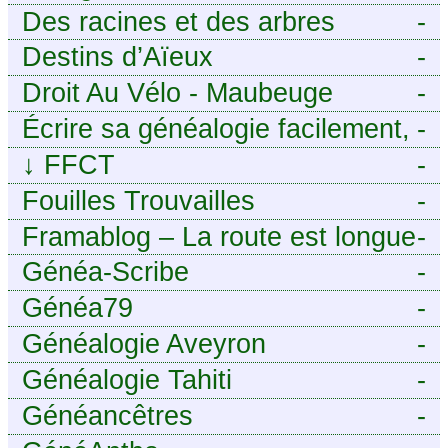
Des racines et des arbres
-
Destins d’Aïeux
-
Droit Au Vélo - Maubeuge
-
Sambre-Avesnois
Écrire sa généalogie facilement,
-
sans stress avec Généalordi
↓
FFCT
-
Fouilles Trouvailles
-
Framablog – La route est longue
-
mais la voie est libre…
Généa-Scribe
-
Généa79
-
Généalogie Aveyron
-
Généalogie Tahiti
-
Généancêtres
-