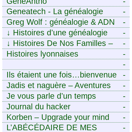
GénéAntho
-
Geneatech - La généalogie
-
numérique à portée de tous
Greg Wolf : généalogie & ADN
-
↓
Histoires d’une généalogie
-
Léonarde
↓
Histoires De Nos Familles –
-
Blog de généalogie
Histoires lyonnaises
-
-
https://aieuxetfinesherbes.wordpre
Ils étaient une fois…bienvenue
-
chez mes ancêtres. – Une
Jadis et naguère – Aventures
-
histoire tourangelle, mais pas
généalogiques de l’Atlantique
Je vous parle d’un temps
-
seulement.
aux contreforts des Alpes
Journal du hacker
-
Korben – Upgrade your mind
-
L’ABÉCÉDAIRE DE MES
-