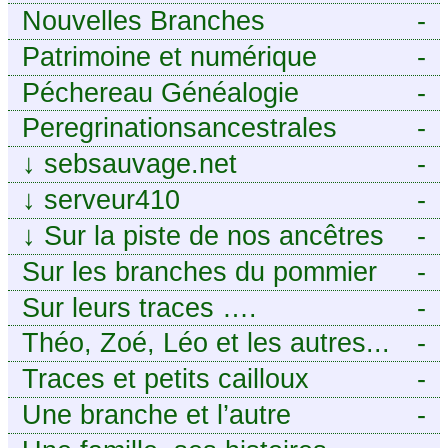
Nouvelles Branches
-
Patrimoine et numérique
-
Péchereau Généalogie
-
Peregrinationsancestrales
-
↓
sebsauvage.net
-
↓
serveur410
-
↓
Sur la piste de nos ancêtres
-
en Périgord.
Sur les branches du pommier
-
Sur leurs traces ….
-
Théo, Zoé, Léo et les autres...
-
Traces et petits cailloux
-
Une branche et l’autre
-