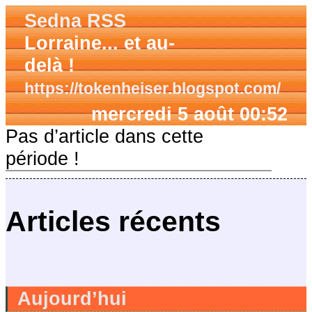
Sedna RSS
Lorraine... et au-
delà !
https://tokenheiser.blogspot.com/
mercredi 5 août 00:52
Pas d’article dans cette
période !
Articles récents
Aujourd’hui