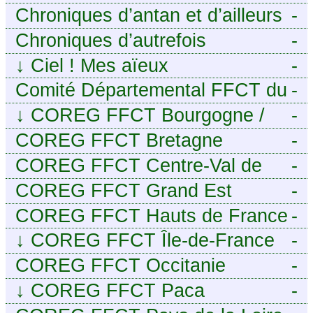
Chroniques d’antan et d’ailleurs
-
Chroniques d’autrefois
-
↓
Ciel ! Mes aïeux
-
Comité Départemental FFCT du
-
Cher
↓
COREG FFCT Bourgogne /
-
Franche-Comté
COREG FFCT Bretagne
-
COREG FFCT Centre-Val de
-
Loire
COREG FFCT Grand Est
-
COREG FFCT Hauts de France
-
↓
COREG FFCT Île-de-France
-
COREG FFCT Occitanie
-
↓
COREG FFCT Paca
-