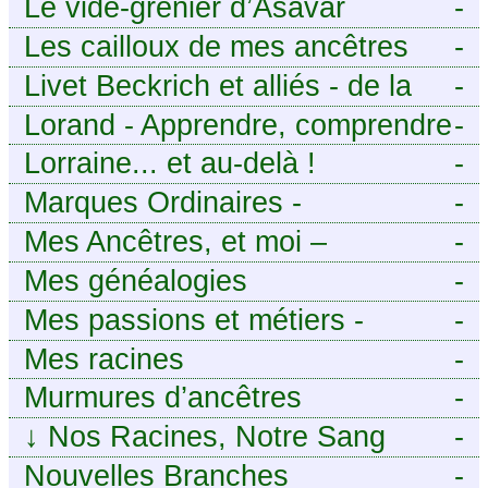
Le vide-grenier d’Asavar
-
Les cailloux de mes ancêtres
-
Livet Beckrich et alliés - de la
-
généalogie à l’écriture.
Lorand - Apprendre, comprendre
-
et transmettre pour exister.
Lorraine... et au-delà !
-
(Descartes)
Marques Ordinaires -
-
Généalogie de Moselle et
Mes Ancêtres, et moi –
-
d’ailleurs
Découvrez mes aïeux en Ille-et-
Mes généalogies
-
Vilaine et ailleurs
Mes passions et métiers -
-
Généalogie et Tir à l’Arc
Mes racines
-
Murmures d’ancêtres
-
↓
Nos Racines, Notre Sang
-
Nouvelles Branches
-