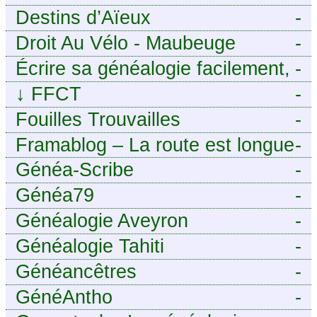
Destins d’Aïeux
-
Droit Au Vélo - Maubeuge
-
Sambre-Avesnois
Écrire sa généalogie facilement,
-
sans stress avec Généalordi
↓
FFCT
-
Fouilles Trouvailles
-
Framablog – La route est longue
-
mais la voie est libre…
Généa-Scribe
-
Généa79
-
Généalogie Aveyron
-
Généalogie Tahiti
-
Généancêtres
-
GénéAntho
-