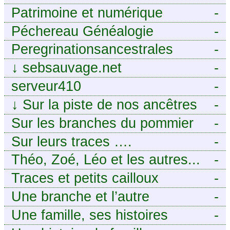
Patrimoine et numérique
-
Péchereau Généalogie
-
Peregrinationsancestrales
-
↓
sebsauvage.net
-
serveur410
-
↓
Sur la piste de nos ancêtres
-
en Périgord.
Sur les branches du pommier
-
Sur leurs traces ….
-
Théo, Zoé, Léo et les autres...
-
Traces et petits cailloux
-
Une branche et l’autre
-
Une famille, ses histoires
-