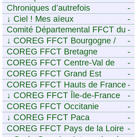
Chroniques d’autrefois
-
↓
Ciel ! Mes aïeux
-
Comité Départemental FFCT du
-
Cher
↓
COREG FFCT Bourgogne /
-
Franche-Comté
COREG FFCT Bretagne
-
COREG FFCT Centre-Val de
-
Loire
COREG FFCT Grand Est
-
COREG FFCT Hauts de France
-
↓
COREG FFCT Île-de-France
-
COREG FFCT Occitanie
-
↓
COREG FFCT Paca
-
COREG FFCT Pays de la Loire
-