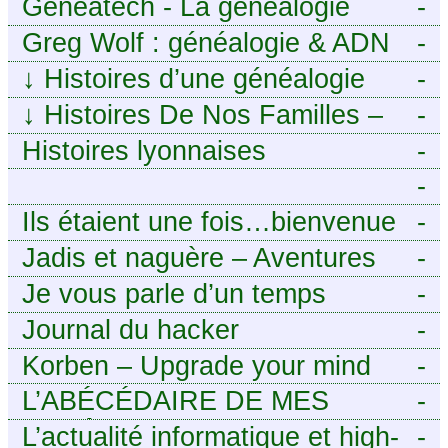
Geneatech - La généalogie
-
numérique à portée de tous
Greg Wolf : généalogie & ADN
-
↓
Histoires d’une généalogie
-
Léonarde
↓
Histoires De Nos Familles –
-
Blog de généalogie
Histoires lyonnaises
-
-
https://aieuxetfinesherbes.wordpre
Ils étaient une fois…bienvenue
-
chez mes ancêtres. – Une
Jadis et naguère – Aventures
-
histoire tourangelle, mais pas
généalogiques de l’Atlantique
Je vous parle d’un temps
-
seulement.
aux contreforts des Alpes
Journal du hacker
-
Korben – Upgrade your mind
-
L’ABÉCÉDAIRE DE MES
-
ANCÊTRES – Tout ce que
L’actualité informatique et high-
-