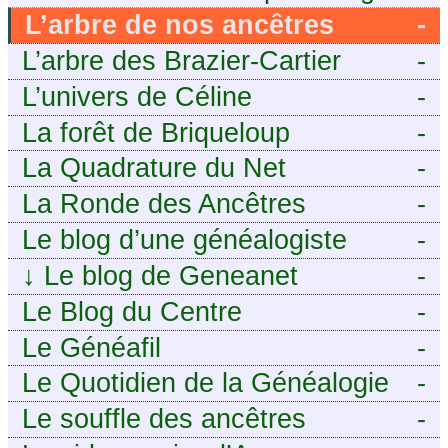
j’aurais aimé savoir sur ma
tech pour décideurs IT.
L’arbre de nos ancêtres
-
famille mais n’ai jamais osé
L’arbre des Brazier-Cartier
-
demander
L’univers de Céline
-
La forêt de Briqueloup
-
La Quadrature du Net
-
La Ronde des Ancêtres
-
Le blog d’une généalogiste
-
↓
Le blog de Geneanet
-
Le Blog du Centre
-
Généalogique de Touraine -
Le Généafil
-
Le Quotidien de la Généalogie
-
Le souffle des ancêtres
-