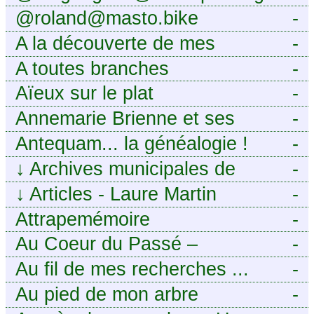
@roland@masto.bike
-
A la découverte de mes
-
ancêtres
A toutes branches
-
Aïeux sur le plat
-
Annemarie Brienne et ses
-
challenges de A à Z
Antequam... la généalogie !
-
↓
Archives municipales de
-
Montpellier
↓
Articles - Laure Martin
-
Attrapemémoire
-
Au Coeur du Passé –
-
Généalogie Familiale
Au fil de mes recherches ...
-
Au pied de mon arbre
-