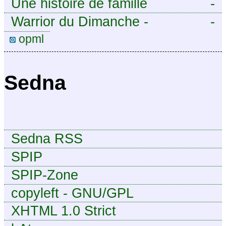
Une histoire de famille
-
Warrior du Dimanche -
-
Publication à caractère
opml
intermittent, approximatif et
dilettante.
Sedna
Sedna RSS
SPIP
SPIP-Zone
copyleft - GNU/GPL
XHTML 1.0 Strict