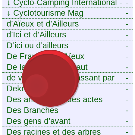
↓
Cyclo-Camping International -
-
Le voyage à vélo
↓
Cyclotourisme Mag
-
d’Aïeux et d’Ailleurs
-
d’Ici et d’Ailleurs
-
D’ici ou d’ailleurs
-
De France et d’Aïeux
-
De la Baïse à l’Escaut
-
de vous aieux en passant par
-
moi
Dekri
-
Des ancêtres et des actes
-
Des Branches
-
Des gens d’avant
-
Des racines et des arbres
-