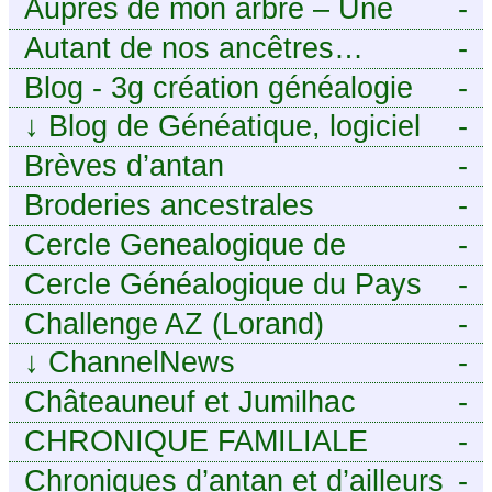
Auprès de mon arbre – Une
-
histoire de racines
Autant de nos ancêtres…
-
Blog - 3g création généalogie
-
↓
Blog de Généatique, logiciel
-
de généalogie
Brèves d’antan
-
Broderies ancestrales
-
Cercle Genealogique de
-
l’Aveyron
Cercle Généalogique du Pays
-
de Caux - Seine-Maritime
Challenge AZ (Lorand)
-
↓
ChannelNews
-
Châteauneuf et Jumilhac
-
CHRONIQUE FAMILIALE
-
Chroniques d’antan et d’ailleurs
-