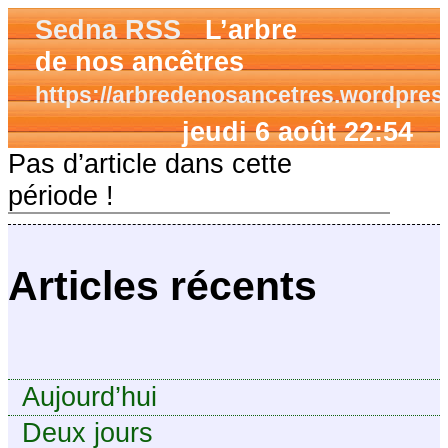
Sedna RSS
L’arbre
de nos ancêtres
https://arbredenosancetres.wordpres
jeudi 6 août 22:54
Pas d’article dans cette
période !
Articles récents
Aujourd’hui
Deux jours