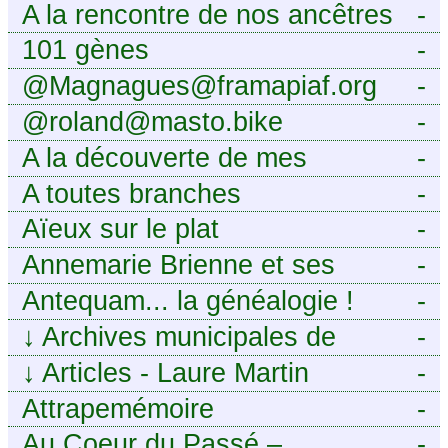
A la rencontre de nos ancêtres
-
101 gènes
-
@Magnagues@framapiaf.org
-
@roland@masto.bike
-
A la découverte de mes
-
ancêtres
A toutes branches
-
Aïeux sur le plat
-
Annemarie Brienne et ses
-
challenges de A à Z
Antequam... la généalogie !
-
↓
Archives municipales de
-
Montpellier
↓
Articles - Laure Martin
-
Attrapemémoire
-
Au Coeur du Passé –
-