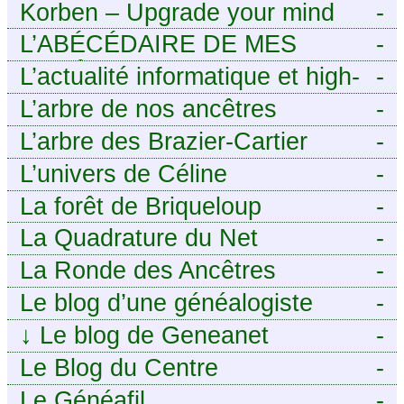
Korben – Upgrade your mind
-
L’ABÉCÉDAIRE DE MES
-
ANCÊTRES – Tout ce que
L’actualité informatique et high-
-
j’aurais aimé savoir sur ma
tech pour décideurs IT.
L’arbre de nos ancêtres
-
famille mais n’ai jamais osé
L’arbre des Brazier-Cartier
-
demander
L’univers de Céline
-
La forêt de Briqueloup
-
La Quadrature du Net
-
La Ronde des Ancêtres
-
Le blog d’une généalogiste
-
↓
Le blog de Geneanet
-
Le Blog du Centre
-
Généalogique de Touraine -
Le Généafil
-