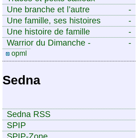
Une branche et l’autre
-
Une famille, ses histoires
-
Une histoire de famille
-
Warrior du Dimanche -
-
Publication à caractère
opml
intermittent, approximatif et
dilettante.
Sedna
Sedna RSS
SPIP
SPIP-Zone