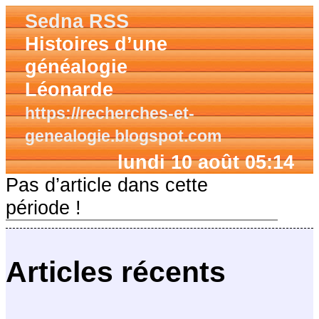
Sedna RSS
Histoires d’une
généalogie
Léonarde
https://recherches-et-
genealogie.blogspot.com
lundi 10 août 05:14
Pas d’article dans cette
période !
Articles récents