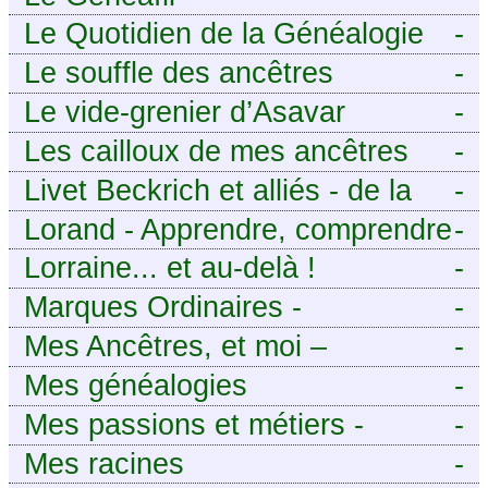
Le Quotidien de la Généalogie
-
Le souffle des ancêtres
-
Le vide-grenier d’Asavar
-
Les cailloux de mes ancêtres
-
Livet Beckrich et alliés - de la
-
généalogie à l’écriture.
Lorand - Apprendre, comprendre
-
et transmettre pour exister.
Lorraine... et au-delà !
-
(Descartes)
Marques Ordinaires -
-
Généalogie de Moselle et
Mes Ancêtres, et moi –
-
d’ailleurs
Découvrez mes aïeux en Ille-et-
Mes généalogies
-
Vilaine et ailleurs
Mes passions et métiers -
-
Généalogie et Tir à l’Arc
Mes racines
-