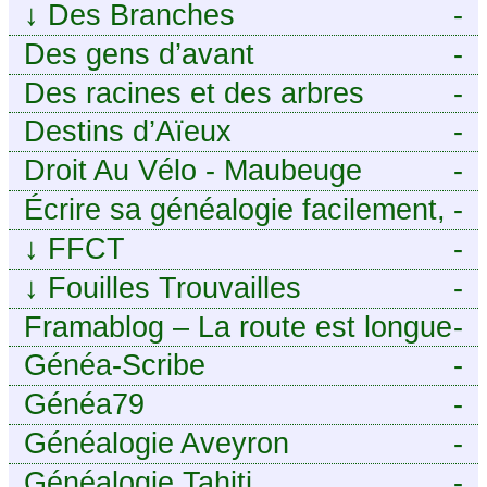
↓
Des Branches
-
Des gens d’avant
-
Des racines et des arbres
-
Destins d’Aïeux
-
Droit Au Vélo - Maubeuge
-
Sambre-Avesnois
Écrire sa généalogie facilement,
-
sans stress avec Généalordi
↓
FFCT
-
↓
Fouilles Trouvailles
-
Framablog – La route est longue
-
mais la voie est libre…
Généa-Scribe
-
Généa79
-
Généalogie Aveyron
-
Généalogie Tahiti
-