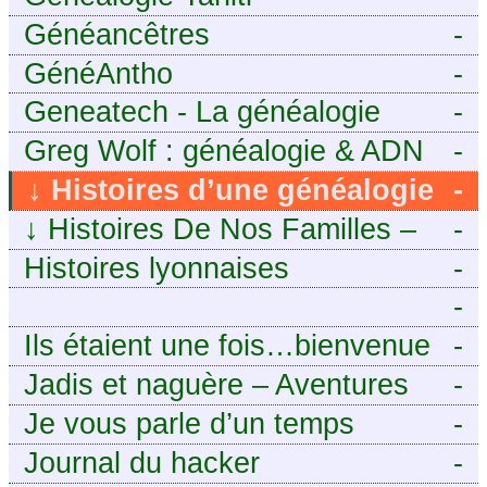
Généancêtres
-
GénéAntho
-
Geneatech - La généalogie
-
numérique à portée de tous
Greg Wolf : généalogie & ADN
-
↓
Histoires d’une généalogie
-
Léonarde
↓
Histoires De Nos Familles –
-
Blog de généalogie
Histoires lyonnaises
-
-
https://aieuxetfinesherbes.wordpre
Ils étaient une fois…bienvenue
-
chez mes ancêtres. – Une
Jadis et naguère – Aventures
-
histoire tourangelle, mais pas
généalogiques de l’Atlantique
Je vous parle d’un temps
-
seulement.
aux contreforts des Alpes
Journal du hacker
-