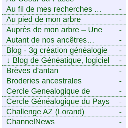
Généalogie Familiale
Au fil de mes recherches ...
-
Au pied de mon arbre
-
Auprès de mon arbre – Une
-
histoire de racines
Autant de nos ancêtres…
-
Blog - 3g création généalogie
-
↓
Blog de Généatique, logiciel
-
de généalogie
Brèves d’antan
-
Broderies ancestrales
-
Cercle Genealogique de
-
l’Aveyron
Cercle Généalogique du Pays
-
de Caux - Seine-Maritime
Challenge AZ (Lorand)
-
ChannelNews
-