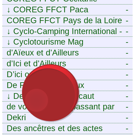
↓
COREG FFCT Paca
-
COREG FFCT Pays de la Loire
-
↓
Cyclo-Camping International -
-
Le voyage à vélo
↓
Cyclotourisme Mag
-
d’Aïeux et d’Ailleurs
-
d’Ici et d’Ailleurs
-
D’ici ou d’ailleurs
-
De France et d’Aïeux
-
↓
De la Baïse à l’Escaut
-
de vous aieux en passant par
-
moi
Dekri
-
Des ancêtres et des actes
-