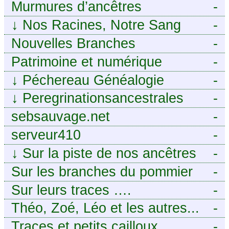
Murmures d’ancêtres
-
↓
Nos Racines, Notre Sang
-
Nouvelles Branches
-
Patrimoine et numérique
-
↓
Péchereau Généalogie
-
↓
Peregrinationsancestrales
-
sebsauvage.net
-
serveur410
-
↓
Sur la piste de nos ancêtres
-
en Périgord.
Sur les branches du pommier
-
Sur leurs traces ….
-
Théo, Zoé, Léo et les autres...
-
Traces et petits cailloux
-