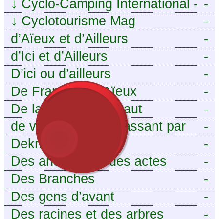
↓
Cyclo-Camping International -
-
Le voyage à vélo
↓
Cyclotourisme Mag
-
d’Aïeux et d’Ailleurs
-
d’Ici et d’Ailleurs
-
D’ici ou d’ailleurs
-
De France et d’Aïeux
-
De la Baïse à l’Escaut
-
de vous aieux en passant par
-
moi
Dekri
-
Des ancêtres et des actes
-
Des Branches
-
Des gens d’avant
-
Des racines et des arbres
-