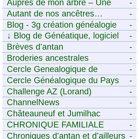
Auprès de mon arbre – Une
-
histoire de racines
Autant de nos ancêtres…
-
Blog - 3g création généalogie
-
↓
Blog de Généatique, logiciel
-
de généalogie
Brèves d’antan
-
Broderies ancestrales
-
Cercle Genealogique de
-
l’Aveyron
Cercle Généalogique du Pays
-
de Caux - Seine-Maritime
Challenge AZ (Lorand)
-
ChannelNews
-
Châteauneuf et Jumilhac
-
CHRONIQUE FAMILIALE
-
Chroniques d’antan et d’ailleurs
-