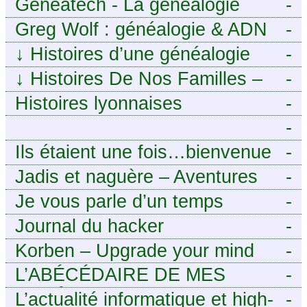
Geneatech - La généalogie
-
numérique à portée de tous
Greg Wolf : généalogie & ADN
-
↓
Histoires d’une généalogie
-
Léonarde
↓
Histoires De Nos Familles –
-
Blog de généalogie
Histoires lyonnaises
-
-
https://aieuxetfinesherbes.wordpre
Ils étaient une fois…bienvenue
-
chez mes ancêtres. – Une
Jadis et naguère – Aventures
-
histoire tourangelle, mais pas
généalogiques de l’Atlantique
Je vous parle d’un temps
-
seulement.
aux contreforts des Alpes
Journal du hacker
-
Korben – Upgrade your mind
-
L’ABÉCÉDAIRE DE MES
-
ANCÊTRES – Tout ce que
L’actualité informatique et high-
-