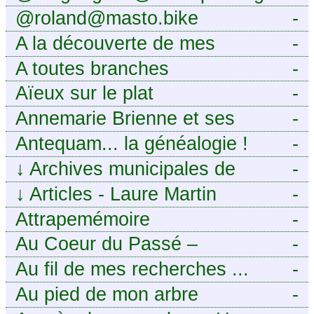
@roland@masto.bike
-
A la découverte de mes
-
ancêtres
A toutes branches
-
Aïeux sur le plat
-
Annemarie Brienne et ses
-
challenges de A à Z
Antequam... la généalogie !
-
↓
Archives municipales de
-
Montpellier
↓
Articles - Laure Martin
-
Attrapemémoire
-
Au Coeur du Passé –
-
Généalogie Familiale
Au fil de mes recherches ...
-
Au pied de mon arbre
-