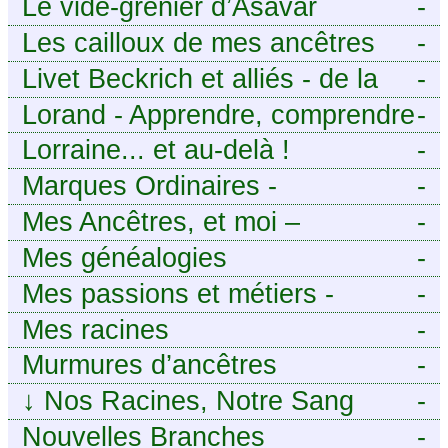
Le vide-grenier d’Asavar
-
Les cailloux de mes ancêtres
-
Livet Beckrich et alliés - de la
-
généalogie à l’écriture.
Lorand - Apprendre, comprendre
-
et transmettre pour exister.
Lorraine... et au-delà !
-
(Descartes)
Marques Ordinaires -
-
Généalogie de Moselle et
Mes Ancêtres, et moi –
-
d’ailleurs
Découvrez mes aïeux en Ille-et-
Mes généalogies
-
Vilaine et ailleurs
Mes passions et métiers -
-
Généalogie et Tir à l’Arc
Mes racines
-
Murmures d’ancêtres
-
↓
Nos Racines, Notre Sang
-
Nouvelles Branches
-