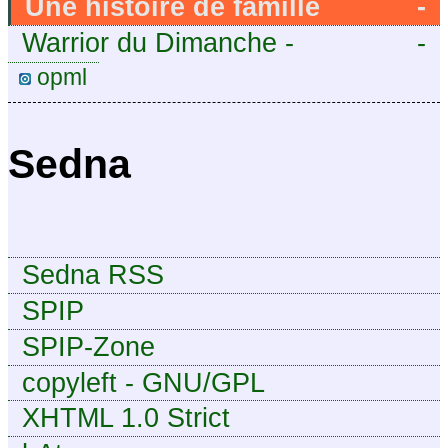
Une histoire de famille
-
Warrior du Dimanche -
-
Publication à caractère
opml
intermittent, approximatif et
dilettante.
Sedna
Sedna RSS
SPIP
SPIP-Zone
copyleft - GNU/GPL
XHTML 1.0 Strict