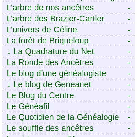
j’aurais aimé savoir sur ma
tech pour décideurs IT.
L’arbre de nos ancêtres
-
famille mais n’ai jamais osé
L’arbre des Brazier-Cartier
-
demander
L’univers de Céline
-
La forêt de Briqueloup
-
↓
La Quadrature du Net
-
La Ronde des Ancêtres
-
Le blog d’une généalogiste
-
↓
Le blog de Geneanet
-
Le Blog du Centre
-
Généalogique de Touraine -
Le Généafil
-
Le Quotidien de la Généalogie
-
Le souffle des ancêtres
-