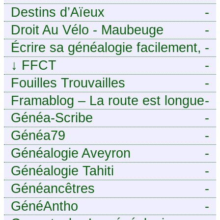
Destins d’Aïeux
-
Droit Au Vélo - Maubeuge
-
Sambre-Avesnois
Écrire sa généalogie facilement,
-
sans stress avec Généalordi
↓
FFCT
-
Fouilles Trouvailles
-
Framablog – La route est longue
-
mais la voie est libre…
Généa-Scribe
-
Généa79
-
Généalogie Aveyron
-
Généalogie Tahiti
-
Généancêtres
-
GénéAntho
-