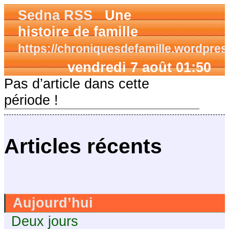
Sedna RSS
Une
histoire de famille
https://chroniquesdefamille.wordpre
vendredi 7 août 01:50
Pas d’article dans cette
période !
Articles récents
Aujourd’hui
Deux jours