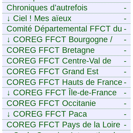
Chroniques d’autrefois
-
↓
Ciel ! Mes aïeux
-
Comité Départemental FFCT du
-
Cher
↓
COREG FFCT Bourgogne /
-
Franche-Comté
COREG FFCT Bretagne
-
COREG FFCT Centre-Val de
-
Loire
COREG FFCT Grand Est
-
COREG FFCT Hauts de France
-
↓
COREG FFCT Île-de-France
-
COREG FFCT Occitanie
-
↓
COREG FFCT Paca
-
COREG FFCT Pays de la Loire
-