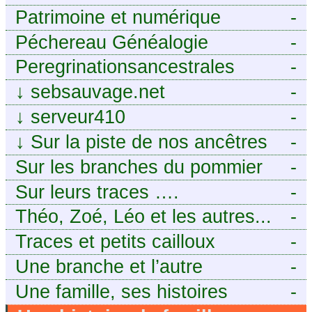
Patrimoine et numérique
-
Péchereau Généalogie
-
Peregrinationsancestrales
-
↓
sebsauvage.net
-
↓
serveur410
-
↓
Sur la piste de nos ancêtres
-
en Périgord.
Sur les branches du pommier
-
Sur leurs traces ….
-
Théo, Zoé, Léo et les autres...
-
Traces et petits cailloux
-
Une branche et l’autre
-
Une famille, ses histoires
-