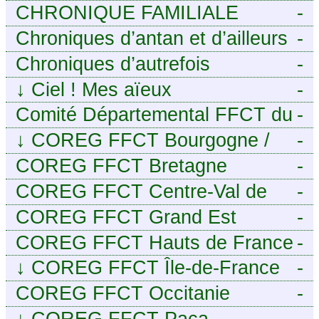
CHRONIQUE FAMILIALE
-
Chroniques d’antan et d’ailleurs
-
Chroniques d’autrefois
-
↓
Ciel ! Mes aïeux
-
Comité Départemental FFCT du
-
Cher
↓
COREG FFCT Bourgogne /
-
Franche-Comté
COREG FFCT Bretagne
-
COREG FFCT Centre-Val de
-
Loire
COREG FFCT Grand Est
-
COREG FFCT Hauts de France
-
↓
COREG FFCT Île-de-France
-
COREG FFCT Occitanie
-
↓
COREG FFCT Paca
-