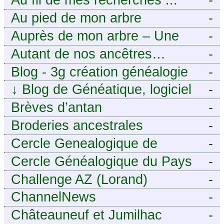
Au pied de mon arbre
-
Auprès de mon arbre – Une
-
histoire de racines
Autant de nos ancêtres…
-
Blog - 3g création généalogie
-
↓
Blog de Généatique, logiciel
-
de généalogie
Brèves d’antan
-
Broderies ancestrales
-
Cercle Genealogique de
-
l’Aveyron
Cercle Généalogique du Pays
-
de Caux - Seine-Maritime
Challenge AZ (Lorand)
-
ChannelNews
-
Châteauneuf et Jumilhac
-