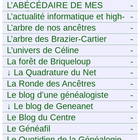
L’ABÉCÉDAIRE DE MES
-
ANCÊTRES – Tout ce que
L’actualité informatique et high-
-
j’aurais aimé savoir sur ma
tech pour décideurs IT.
L’arbre de nos ancêtres
-
famille mais n’ai jamais osé
L’arbre des Brazier-Cartier
-
demander
L’univers de Céline
-
La forêt de Briqueloup
-
↓
La Quadrature du Net
-
La Ronde des Ancêtres
-
Le blog d’une généalogiste
-
↓
Le blog de Geneanet
-
Le Blog du Centre
-
Généalogique de Touraine -
Le Généafil
-
Le Quotidien de la Généalogie
-