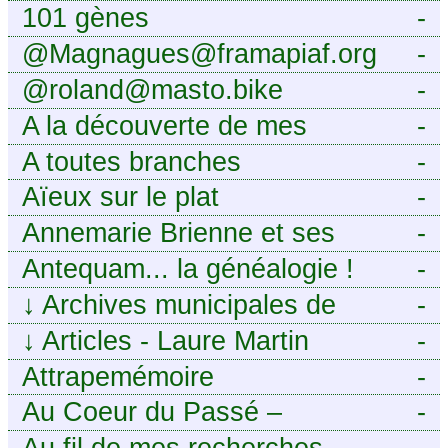
101 gènes
-
@Magnagues@framapiaf.org
-
@roland@masto.bike
-
A la découverte de mes
-
ancêtres
A toutes branches
-
Aïeux sur le plat
-
Annemarie Brienne et ses
-
challenges de A à Z
Antequam... la généalogie !
-
↓
Archives municipales de
-
Montpellier
↓
Articles - Laure Martin
-
Attrapemémoire
-
Au Coeur du Passé –
-
Généalogie Familiale
Au fil de mes recherches ...
-