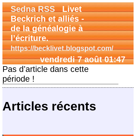
Sedna RSS
Livet
Beckrich et alliés -
de la généalogie à
l’écriture.
https://becklivet.blogspot.com/
vendredi 7 août 01:47
Pas d’article dans cette
période !
Articles récents