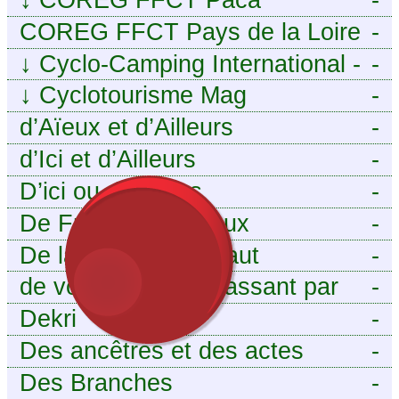
COREG FFCT Pays de la Loire
-
↓
Cyclo-Camping International -
-
Le voyage à vélo
↓
Cyclotourisme Mag
-
d’Aïeux et d’Ailleurs
-
d’Ici et d’Ailleurs
-
D’ici ou d’ailleurs
-
De France et d’Aïeux
-
De la Baïse à l’Escaut
-
de vous aieux en passant par
-
moi
Dekri
-
Des ancêtres et des actes
-
Des Branches
-