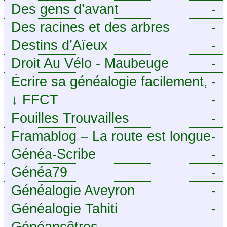
Des gens d’avant
-
Des racines et des arbres
-
Destins d’Aïeux
-
Droit Au Vélo - Maubeuge
-
Sambre-Avesnois
Écrire sa généalogie facilement,
-
sans stress avec Généalordi
↓
FFCT
-
Fouilles Trouvailles
-
Framablog – La route est longue
-
mais la voie est libre…
Généa-Scribe
-
Généa79
-
Généalogie Aveyron
-
Généalogie Tahiti
-
Généancêtres
-