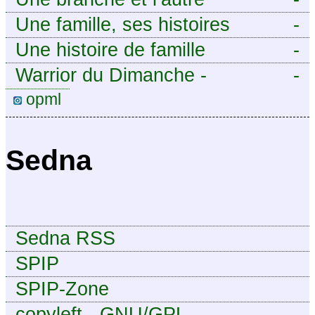
Une famille, ses histoires
-
Une histoire de famille
-
Warrior du Dimanche -
-
Publication à caractère
opml
intermittent, approximatif et
dilettante.
Sedna
Sedna RSS
SPIP
SPIP-Zone
copyleft - GNU/GPL