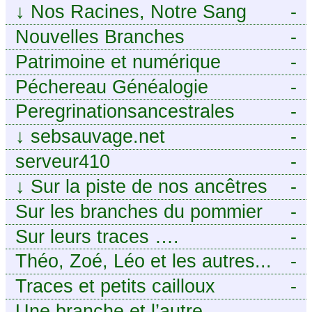
↓
Nos Racines, Notre Sang
-
Nouvelles Branches
-
Patrimoine et numérique
-
Péchereau Généalogie
-
Peregrinationsancestrales
-
↓
sebsauvage.net
-
serveur410
-
↓
Sur la piste de nos ancêtres
-
en Périgord.
Sur les branches du pommier
-
Sur leurs traces ….
-
Théo, Zoé, Léo et les autres...
-
Traces et petits cailloux
-
Une branche et l’autre
-