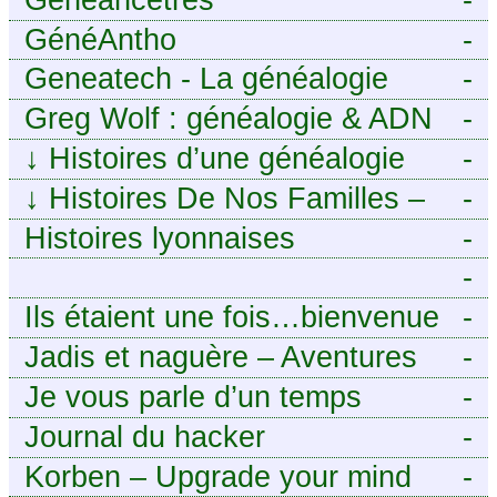
GénéAntho
-
Geneatech - La généalogie
-
numérique à portée de tous
Greg Wolf : généalogie & ADN
-
↓
Histoires d’une généalogie
-
Léonarde
↓
Histoires De Nos Familles –
-
Blog de généalogie
Histoires lyonnaises
-
-
https://aieuxetfinesherbes.wordpre
Ils étaient une fois…bienvenue
-
chez mes ancêtres. – Une
Jadis et naguère – Aventures
-
histoire tourangelle, mais pas
généalogiques de l’Atlantique
Je vous parle d’un temps
-
seulement.
aux contreforts des Alpes
Journal du hacker
-
Korben – Upgrade your mind
-