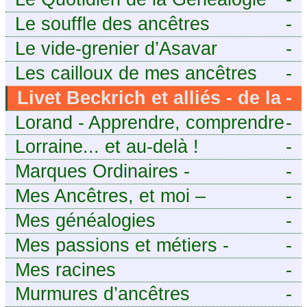
Le souffle des ancêtres
-
Le vide-grenier d’Asavar
-
Les cailloux de mes ancêtres
-
Livet Beckrich et alliés - de la
-
généalogie à l’écriture.
Lorand - Apprendre, comprendre
-
et transmettre pour exister.
Lorraine... et au-delà !
-
(Descartes)
Marques Ordinaires -
-
Généalogie de Moselle et
Mes Ancêtres, et moi –
-
d’ailleurs
Découvrez mes aïeux en Ille-et-
Mes généalogies
-
Vilaine et ailleurs
Mes passions et métiers -
-
Généalogie et Tir à l’Arc
Mes racines
-
Murmures d’ancêtres
-