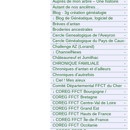
Auprès de mon arbre – Une histoire
-
de racines
Autant de nos ancêtres…
-
Blog - 3g création généalogie
-
↓
Blog de Généatique, logiciel de
-
généalogie
Brèves d’antan
-
Broderies ancestrales
-
Cercle Genealogique de l’Aveyron
-
Cercle Généalogique du Pays de Caux
-
- Seine-Maritime
Challenge AZ (Lorand)
-
↓
ChannelNews
-
Châteauneuf et Jumilhac
-
CHRONIQUE FAMILIALE
-
Chroniques d’antan et d’ailleurs
-
Chroniques d’autrefois
-
↓
Ciel ! Mes aïeux
-
Comité Départemental FFCT du Cher
-
↓
COREG FFCT Bourgogne /
-
Franche-Comté
COREG FFCT Bretagne
-
COREG FFCT Centre-Val de Loire
-
COREG FFCT Grand Est
-
COREG FFCT Hauts de France
-
↓
COREG FFCT Île-de-France
-
COREG FFCT Occitanie
-