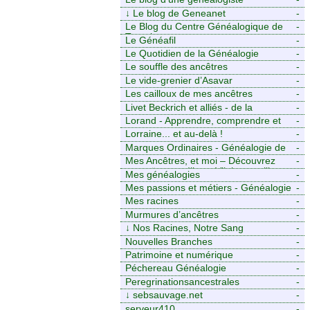
↓
Le blog de Geneanet
-
Le Blog du Centre Généalogique de
-
Touraine -
Le Généafil
-
Le Quotidien de la Généalogie
-
Le souffle des ancêtres
-
Le vide-grenier d’Asavar
-
Les cailloux de mes ancêtres
-
Livet Beckrich et alliés - de la
-
généalogie à l’écriture.
Lorand - Apprendre, comprendre et
-
transmettre pour exister. (Descartes)
Lorraine... et au-delà !
-
Marques Ordinaires - Généalogie de
-
Moselle et d’ailleurs
Mes Ancêtres, et moi – Découvrez
-
mes aïeux en Ille-et-Vilaine et ailleurs
Mes généalogies
-
Mes passions et métiers - Généalogie
-
et Tir à l’Arc
Mes racines
-
Murmures d’ancêtres
-
↓
Nos Racines, Notre Sang
-
Nouvelles Branches
-
Patrimoine et numérique
-
Péchereau Généalogie
-
Peregrinationsancestrales
-
↓
sebsauvage.net
-
serveur410
-