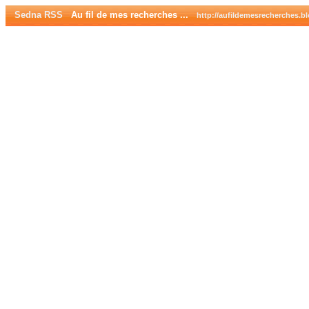
Sedna RSS
Au fil de mes recherches ...
http://aufildemesrecherches.