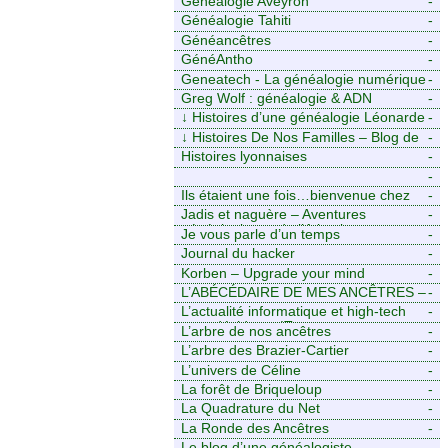
Généalogie Aveyron
-
Généalogie Tahiti
-
Généancêtres
-
GénéAntho
-
Geneatech - La généalogie numérique
-
à portée de tous
Greg Wolf : généalogie & ADN
-
↓
Histoires d’une généalogie Léonarde
-
↓
Histoires De Nos Familles – Blog de
-
généalogie
Histoires lyonnaises
-
-
https://aieuxetfinesherbes.wordpress.com
Ils étaient une fois…bienvenue chez
-
mes ancêtres. – Une histoire
Jadis et naguère – Aventures
-
tourangelle, mais pas seulement.
généalogiques de l’Atlantique aux
Je vous parle d’un temps
-
contreforts des Alpes
Journal du hacker
-
Korben – Upgrade your mind
-
L’ABÉCÉDAIRE DE MES ANCÊTRES –
-
Tout ce que j’aurais aimé savoir sur ma
L’actualité informatique et high-tech
-
famille mais n’ai jamais osé demander
pour décideurs IT.
L’arbre de nos ancêtres
-
L’arbre des Brazier-Cartier
-
L’univers de Céline
-
La forêt de Briqueloup
-
La Quadrature du Net
-
La Ronde des Ancêtres
-
Le blog d’une généalogiste
-