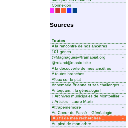
Connexion
Sources
Toutes
A la rencontre de nos ancêtres
-
101 gènes
-
@Magnagues@framapiaf.org
-
@roland@masto.bike
-
A la découverte de mes ancêtres
-
A toutes branches
-
Aïeux sur le plat
-
Annemarie Brienne et ses challenges
-
de A à Z
Antequam... la généalogie !
-
↓
Archives municipales de Montpellier
-
↓
Articles - Laure Martin
-
Attrapemémoire
-
Au Coeur du Passé – Généalogie
-
Familiale
Au fil de mes recherches ...
-
Au pied de mon arbre
-