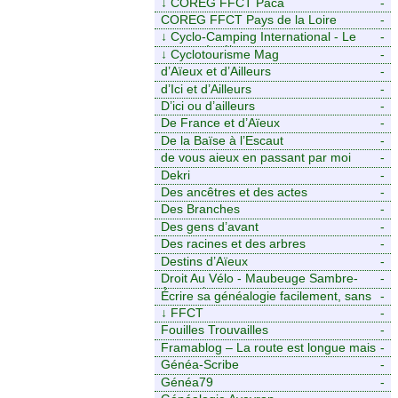
↓
COREG FFCT Paca
-
COREG FFCT Pays de la Loire
-
↓
Cyclo-Camping International - Le
-
voyage à vélo
↓
Cyclotourisme Mag
-
d’Aïeux et d’Ailleurs
-
d’Ici et d’Ailleurs
-
D’ici ou d’ailleurs
-
De France et d’Aïeux
-
De la Baïse à l’Escaut
-
de vous aieux en passant par moi
-
Dekri
-
Des ancêtres et des actes
-
Des Branches
-
Des gens d’avant
-
Des racines et des arbres
-
Destins d’Aïeux
-
Droit Au Vélo - Maubeuge Sambre-
-
Avesnois
Écrire sa généalogie facilement, sans
-
stress avec Généalordi
↓
FFCT
-
Fouilles Trouvailles
-
Framablog – La route est longue mais
-
la voie est libre…
Généa-Scribe
-
Généa79
-