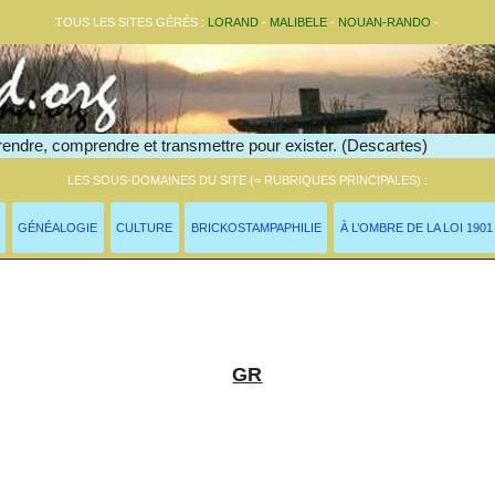
TOUS LES SITES GÉRÉS :
LORAND
-
MALIBELE
-
NOUAN-RANDO
-
endre, comprendre et transmettre pour exister. (Descartes)
LES SOUS-DOMAINES DU SITE (= RUBRIQUES PRINCIPALES) :
GÉNÉALOGIE
CULTURE
BRICKOSTAMPAPHILIE
À L’OMBRE DE LA LOI 1901
lossaire >
GR