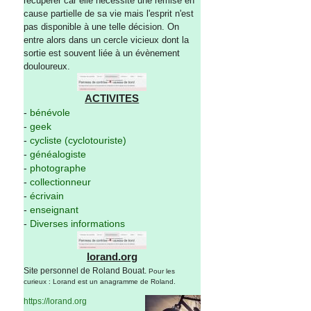
récupérer car elle nécessite une remise en
cause partielle de sa vie mais l'esprit n'est
pas disponible à une telle décision. On
entre alors dans un cercle vicieux dont la
sortie est souvent liée à un évènement
douloureux.
ACTIVITES
-
bénévole
-
geek
-
cycliste (cyclotouriste)
-
généalogiste
-
photographe
-
collectionneur
-
écrivain
-
enseignant
-
Diverses informations
lorand.org
Site personnel de Roland Bouat.
Pour les
curieux : Lorand est un anagramme de Roland.
https://lorand.org