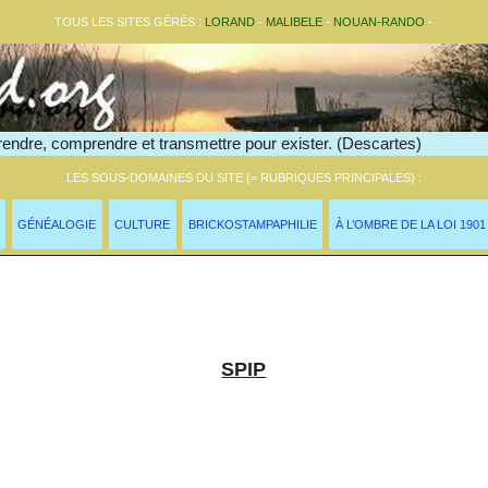
TOUS LES SITES GÉRÉS :
LORAND
-
MALIBELE
-
NOUAN-RANDO
-
endre, comprendre et transmettre pour exister. (Descartes)
LES SOUS-DOMAINES DU SITE (= RUBRIQUES PRINCIPALES) :
GÉNÉALOGIE
CULTURE
BRICKOSTAMPAPHILIE
À L’OMBRE DE LA LOI 1901
lossaire >
SPIP