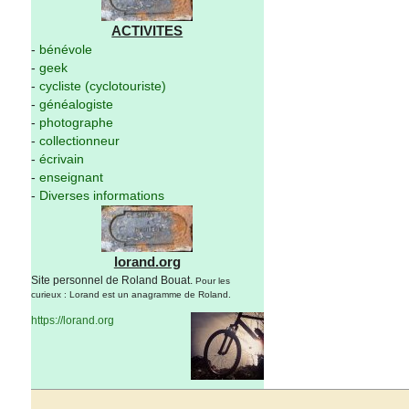
ACTIVITES
-
bénévole
-
geek
-
cycliste (cyclotouriste)
-
généalogiste
-
photographe
-
collectionneur
-
écrivain
-
enseignant
-
Diverses informations
lorand.org
Site personnel de Roland Bouat.
Pour les
curieux : Lorand est un anagramme de Roland.
https://lorand.org