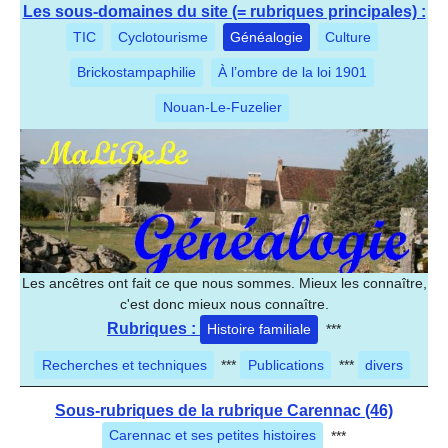
Les sous-domaines du site (= rubriques principales) :
TIC
Cyclotourisme
Généalogie
Culture
Brickostampaphilie
À l’ombre de la loi 1901
Nouan-Le-Fuzelier
Les ancêtres ont fait ce que nous sommes. Mieux les connaître,
c'est donc mieux nous connaître.
Rubriques :
Histoire familiale
***
Recherches et techniques
***
Publications
***
divers
Sous-rubriques de la rubrique Carennac (46)
Carennac et ses petites histoires
***