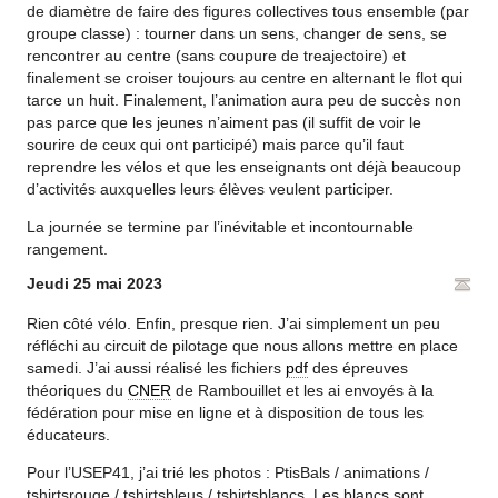
de diamètre de faire des figures collectives tous ensemble (par
groupe classe) : tourner dans un sens, changer de sens, se
rencontrer au centre (sans coupure de treajectoire) et
finalement se croiser toujours au centre en alternant le flot qui
tarce un huit. Finalement, l’animation aura peu de succès non
pas parce que les jeunes n’aiment pas (il suffit de voir le
sourire de ceux qui ont participé) mais parce qu’il faut
reprendre les vélos et que les enseignants ont déjà beaucoup
d’activités auxquelles leurs élèves veulent participer.
La journée se termine par l’inévitable et incontournable
rangement.
Jeudi 25 mai 2023
Rien côté vélo. Enfin, presque rien. J’ai simplement un peu
réfléchi au circuit de pilotage que nous allons mettre en place
samedi. J’ai aussi réalisé les fichiers
pdf
des épreuves
théoriques du
CNER
de Rambouillet et les ai envoyés à la
fédération pour mise en ligne et à disposition de tous les
éducateurs.
Pour l’USEP41, j’ai trié les photos : PtisBals / animations /
tshirtsrouge / tshirtsbleus / tshirtsblancs. Les blancs sont