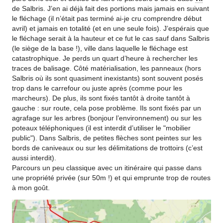
de Salbris. J’en ai déjà fait des portions mais jamais en suivant
le fléchage (il n’était pas terminé ai-je cru comprendre début
avril) et jamais en totalité (et en une seule fois). J’espérais que
le fléchage serait à la hauteur et ce fut le cas sauf dans Salbris
(le siège de la base !), ville dans laquelle le fléchage est
catastrophique. Je perds un quart d’heure à rechercher les
traces de balisage. Côté matérialisation, les panneaux (hors
Salbris où ils sont quasiment inexistants) sont souvent posés
trop dans le carrefour ou juste après (comme pour les
marcheurs). De plus, ils sont fixés tantôt à droite tantôt à
gauche : sur route, cela pose problème. Ils sont fixés par un
agrafage sur les arbres (bonjour l’environnement) ou sur les
poteaux téléphoniques (il est interdit d’utiliser le "mobilier
public"). Dans Salbris, de petites flèches sont peintes sur les
bords de caniveaux ou sur les délimitations de trottoirs (c’est
aussi interdit).
Parcours un peu classique avec un itinéraire qui passe dans
une propriété privée (sur 50m !) et qui emprunte trop de routes
à mon goût.