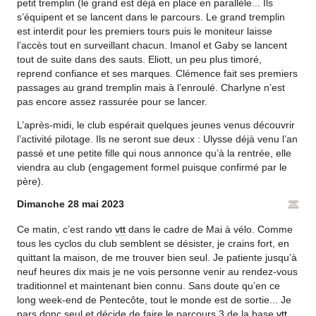
petit tremplin (le grand est déjà en place en parallèle... Ils
s’équipent et se lancent dans le parcours. Le grand tremplin
est interdit pour les premiers tours puis le moniteur laisse
l’accès tout en surveillant chacun. Imanol et Gaby se lancent
tout de suite dans des sauts. Eliott, un peu plus timoré,
reprend confiance et ses marques. Clémence fait ses premiers
passages au grand tremplin mais à l’enroulé. Charlyne n’est
pas encore assez rassurée pour se lancer.
L’après-midi, le club espérait quelques jeunes venus découvrir
l’activité pilotage. Ils ne seront sue deux : Ulysse déjà venu l’an
passé et une petite fille qui nous annonce qu’à la rentrée, elle
viendra au club (engagement formel puisque confirmé par le
père).
Dimanche 28 mai 2023
Ce matin, c’est rando
vtt
dans le cadre de Mai à vélo. Comme
tous les cyclos du club semblent se désister, je crains fort, en
quittant la maison, de me trouver bien seul. Je patiente jusqu’à
neuf heures dix mais je ne vois personne venir au rendez-vous
traditionnel et maintenant bien connu. Sans doute qu’en ce
long week-end de Pentecôte, tout le monde est de sortie... Je
pars donc seul et décide de faire le parcours 3 de la base
vtt