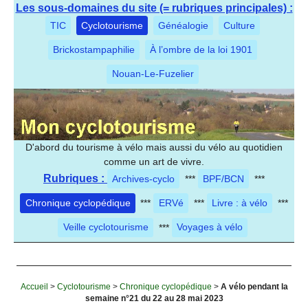
Les sous-domaines du site (= rubriques principales) :
TIC
Cyclotourisme
Généalogie
Culture
Brickostampaphilie
À l’ombre de la loi 1901
Nouan-Le-Fuzelier
D'abord du tourisme à vélo mais aussi du vélo au quotidien
comme un art de vivre.
Rubriques :
Archives-cyclo
***
BPF/BCN
***
Chronique cyclopédique
***
ERVé
***
Livre : à vélo
***
Veille cyclotourisme
***
Voyages à vélo
Accueil
>
Cyclotourisme
>
Chronique cyclopédique
>
A vélo pendant la
semaine n°21 du 22 au 28 mai 2023