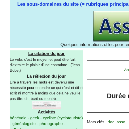
Les sous-domaines du site (= rubriques principa
Quelques informations utiles pour re
La citation du jour
Le vélo, c'est le moyen et peut être l'art
d'extraire le plaisir d'une contrainte. (Jean
Ac
Bobet)
La réflexion du jour
Lire à travers les mots est devenu une
nécessité pour entendre ce qui n'est ni dit ni
écrit ni montré à moins que cela ne veuille
Durée 
pas être dit, écrit ou montré.
Activités
bénévole
-
geek
-
cycliste (cyclotouriste)
Mots clés :
doc. asso
-
généalogiste
-
photographe
-