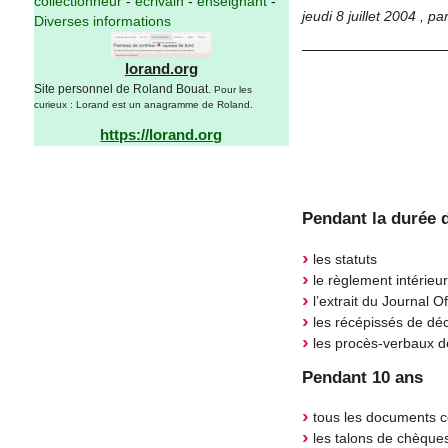
collectionneur
-
écrivain
-
enseignant
-
jeudi 8 juillet 2004
,
pa
Diverses informations
lorand.org
Site personnel de Roland Bouat.
Pour les
curieux : Lorand est un anagramme de Roland.
https://lorand.org
Pendant la durée d
les statuts
le règlement intérieur
l’extrait du Journal Of
les récépissés de décl
les procès-verbaux de
Pendant 10 ans
tous les documents co
les talons de chèque