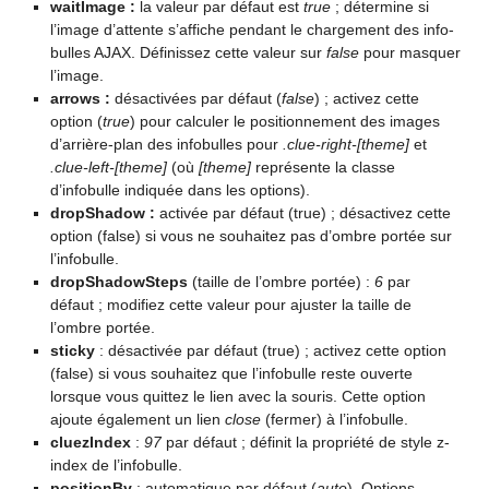
waitImage :
la valeur par défaut est
true
; détermine si
l’image d’attente s’affiche pendant le chargement des info-
bulles AJAX. Définissez cette valeur sur
false
pour masquer
l’image.
arrows :
désactivées par défaut (
false
) ; activez cette
option (
true
) pour calculer le positionnement des images
d’arrière-plan des infobulles pour
.clue-right-[theme]
et
.clue-left-[theme]
(où
[theme]
représente la classe
d’infobulle indiquée dans les options).
dropShadow :
activée par défaut (true) ; désactivez cette
option (false) si vous ne souhaitez pas d’ombre portée sur
l’infobulle.
dropShadowSteps
(taille de l’ombre portée) :
6
par
défaut ; modifiez cette valeur pour ajuster la taille de
l’ombre portée.
sticky
: désactivée par défaut (true) ; activez cette option
(false) si vous souhaitez que l’infobulle reste ouverte
lorsque vous quittez le lien avec la souris. Cette option
ajoute également un lien
close
(fermer) à l’infobulle.
cluezIndex
:
97
par défaut ; définit la propriété de style z-
index de l’infobulle.
positionBy
: automatique par défaut (
auto
). Options