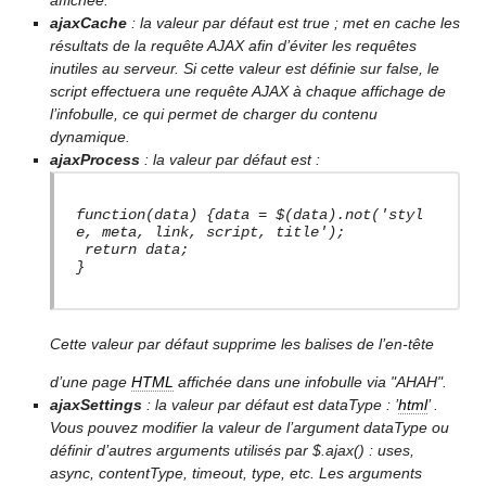
affichée.
ajaxCache
: la valeur par défaut est
true
; met en cache les
résultats de la requête AJAX afin d’éviter les requêtes
inutiles au serveur. Si cette valeur est définie sur
false
, le
script effectuera une requête AJAX à chaque affichage de
l’infobulle, ce qui permet de charger du contenu
dynamique.
ajaxProcess
: la valeur par défaut est :
function(data) {data = $(data).not('styl
e, meta, link, script, title');
return data;
}
Cette valeur par défaut supprime les balises de l’en-tête
d’une page
HTML
affichée dans une infobulle via "AHAH".
ajaxSettings
: la valeur par défaut est
dataType : ’
html
’
.
Vous pouvez modifier la valeur de l’argument dataType ou
définir d’autres arguments utilisés par
$.ajax()
: uses,
async, contentType, timeout, type, etc. Les arguments