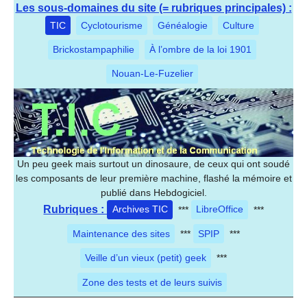
Les sous-domaines du site (= rubriques principales) :
TIC
Cyclotourisme
Généalogie
Culture
Brickostampaphilie
À l’ombre de la loi 1901
Nouan-Le-Fuzelier
Un peu geek mais surtout un dinosaure, de ceux qui ont soudé
les composants de leur première machine, flashé la mémoire et
publié dans Hebdogiciel.
Rubriques :
Archives TIC
***
LibreOffice
***
Maintenance des sites
***
SPIP
***
Veille d’un vieux (petit) geek
***
Zone des tests et de leurs suivis