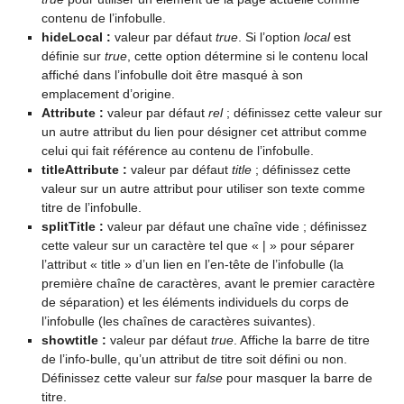
contenu de l’infobulle.
hideLocal :
valeur par défaut
true
. Si l’option
local
est
définie sur
true
, cette option détermine si le contenu local
affiché dans l’infobulle doit être masqué à son
emplacement d’origine.
Attribute :
valeur par défaut
rel
; définissez cette valeur sur
un autre attribut du lien pour désigner cet attribut comme
celui qui fait référence au contenu de l’infobulle.
titleAttribute :
valeur par défaut
title
; définissez cette
valeur sur un autre attribut pour utiliser son texte comme
titre de l’infobulle.
splitTitle :
valeur par défaut une chaîne vide ; définissez
cette valeur sur un caractère tel que « | » pour séparer
l’attribut « title » d’un lien en l’en-tête de l’infobulle (la
première chaîne de caractères, avant le premier caractère
de séparation) et les éléments individuels du corps de
l’infobulle (les chaînes de caractères suivantes).
showtitle :
valeur par défaut
true
. Affiche la barre de titre
de l’info-bulle, qu’un attribut de titre soit défini ou non.
Définissez cette valeur sur
false
pour masquer la barre de
titre.