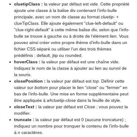
cluetipClass :
la valeur par défaut est vide. Cette propriété
ajoute une classe à la balise div contenant l’info-bulle
principale, avec un nom de classe au format
cluetip-
+
clueTipClass. Elle ajoute également "clue-left-default" ou
"clue-right-default" à cette même balise div, selon que l’info-
bulle se trouve à gauche ou à droite de l’élément lien. Vous
pouvez ainsi créer votre propre thème d’info-bulle dans un
fichier CSS séparé ou utiliser l’un des trois thèmes
prédéfinis : default, jtip ou rounded.
hoverClass :
la valeur par défaut est une chaîne vide.
Indiquez le nom de la classe à ajouter au lien au survol de
la souris.
closePosition :
la valeur par défaut est
top
. Définir cette
valeur sur
bottom
pour placer le lien "close" ou "fermer" en
bas de l’info-bulle. Une mise en forme supplémentaire peut
être appliquée à
a#cluetip-close
dans la feuille de style.
closeText :
la valeur par défaut est
Close
; vous pouvez la
modifier.
truncate :
la valeur par défaut est 0 (aucune troncature) ;
indiquez un nombre pour tronquer le contenu de l’info-bulle
à
n
caractères.