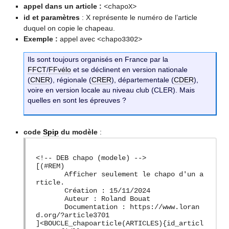
appel dans un article :
<chapoX>
id et paramètres
: X représente le numéro de l’article
duquel on copie le chapeau.
Exemple :
appel avec
<chapo3302>
Ils sont toujours organisés en France par la
FFCT
/
FFvélo
et se déclinent en version nationale
(
CNER
), régionale (
CRER
), départementale (
CDER
),
voire en version locale au niveau club (CLER). Mais
quelles en sont les épreuves ?
code
Spip
du modèle
:
<!-- DEB chapo (modele) -->
[(#REM)
Afficher seulement le chapo d'un a
rticle.
Création : 15/11/2024
Auteur : Roland Bouat
Documentation : https://www.loran
d.org/?article3701
]<BOUCLE_chapoarticle(ARTICLES){id_articl