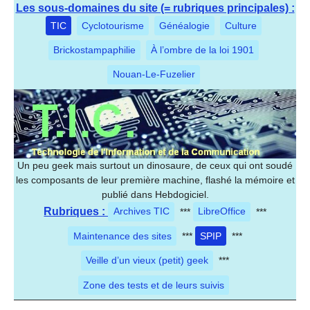
Les sous-domaines du site (= rubriques principales) :
TIC
Cyclotourisme
Généalogie
Culture
Brickostampaphilie
À l’ombre de la loi 1901
Nouan-Le-Fuzelier
Un peu geek mais surtout un dinosaure, de ceux qui ont soudé
les composants de leur première machine, flashé la mémoire et
publié dans Hebdogiciel.
Rubriques :
Archives TIC
***
LibreOffice
***
Maintenance des sites
***
SPIP
***
Veille d’un vieux (petit) geek
***
Zone des tests et de leurs suivis