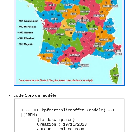
code
Spip
du modèle
:
<!-- DEB bpfcartesliensffct (modèle) -->
[(#REM)
{la description}
Création : 19/11/2023
Auteur : Roland Bouat