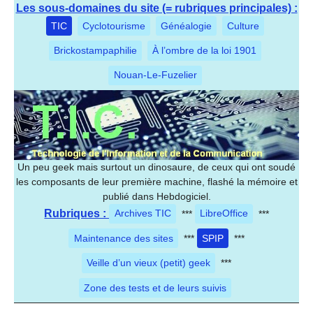
Les sous-domaines du site (= rubriques principales) :
TIC
Cyclotourisme
Généalogie
Culture
Brickostampaphilie
À l’ombre de la loi 1901
Nouan-Le-Fuzelier
Un peu geek mais surtout un dinosaure, de ceux qui ont soudé
les composants de leur première machine, flashé la mémoire et
publié dans Hebdogiciel.
Rubriques :
Archives TIC
***
LibreOffice
***
Maintenance des sites
***
SPIP
***
Veille d’un vieux (petit) geek
***
Zone des tests et de leurs suivis