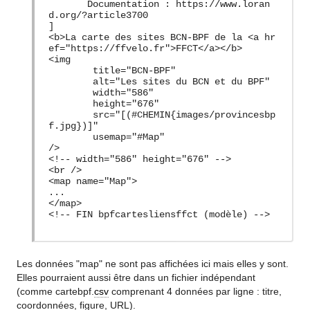
Documentation : https://www.loran
d.org/?article3700
]
<b>La carte des sites BCN-BPF de la <a hr
ef="https://ffvelo.fr">FFCT</a></b>
<img
title="BCN-BPF"
alt="Les sites du BCN et du BPF"
width="586"
height="676"
src="[(#CHEMIN{images/provincesbp
f.jpg})]"
usemap="#Map"
/>
<!-- width="586" height="676" -->
<br />
<map name="Map">
...
</map>
Les données "map" ne sont pas affichées ici mais elles y sont.
Elles pourraient aussi être dans un fichier indépendant
(comme cartebpf.
csv
comprenant 4 données par ligne : titre,
coordonnées, figure, URL).