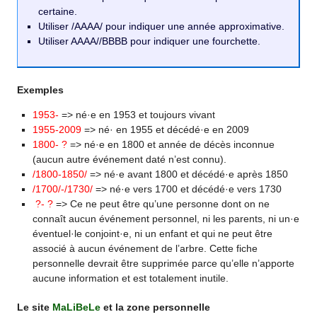
certaine.
Utiliser /AAAA/ pour indiquer une année approximative.
Utiliser AAAA//BBBB pour indiquer une fourchette.
Exemples
1953-
=> né·e en 1953 et toujours vivant
1955-2009
=> né· en 1955 et décédé·e en 2009
1800- ?
=> né·e en 1800 et année de décès inconnue
(aucun autre événement daté n’est connu).
/1800-1850/
=> né·e avant 1800 et décédé·e après 1850
/1700/-/1730/
=> né·e vers 1700 et décédé·e vers 1730
?- ?
=> Ce ne peut être qu’une personne dont on ne
connaît aucun événement personnel, ni les parents, ni un·e
éventuel·le conjoint·e, ni un enfant et qui ne peut être
associé à aucun événement de l’arbre. Cette fiche
personnelle devrait être supprimée parce qu’elle n’apporte
aucune information et est totalement inutile.
Le site
MaLiBeLe
et la zone personnelle