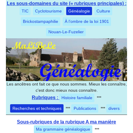
Les sous-domaines du site (= rubriques principales) :
TIC
Cyclotourisme
Généalogie
Culture
Brickostampaphilie
À l’ombre de la loi 1901
Nouan-Le-Fuzelier
Les ancêtres ont fait ce que nous sommes. Mieux les connaître,
c'est donc mieux nous connaître.
Rubriques :
Histoire familiale
***
Recherches et techniques
***
Publications
***
divers
Sous-rubriques de la rubrique A ma manière
Ma grammaire généalogique
***