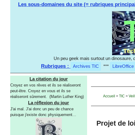
Les sous-domaines du site (= rubriques principa
Un peu geek mais surtout un dinosaure, d
Rubriques :
Archives TIC
***
LibreOffice
La citation du jour
Croyez en vos rêves et ils se réaliseront
peut-être. Croyez en vous et ils se
Accueil
>
TIC
>
Veil
réaliseront sûrement. (Martin Luther King)
La réflexion du jour
J'ai mal. J'ai donc un peu de chance
puisque j'existe donc physiquement…
Projet de lo