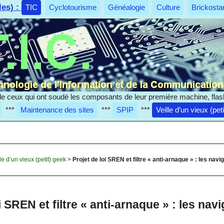
les) :
TIC
Cyclotourisme
Généalogie
Culture
Brickosta
e ceux qui ont soudé les composants de leur première machine, flas
***
Maintenance des sites
***
SPIP
***
Veille d’un vieux (pet
le d’un vieux (petit) geek
>
Projet de loi SREN et filtre « anti-arnaque » : les na
i SREN et filtre « anti-arnaque » : les nav