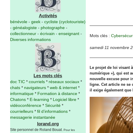
Activités
bénévole
-
geek
-
cycliste (cyclotouriste)
-
généalogiste
-
photographe
-
collectionneur
-
écrivain
-
enseignant
-
Mots clés :
Cybersécur
Diverses informations
samedi 11 novembre 
Le projet de loi visant
numérique »), qui est a
Les mots clés
nouvelle excuse pour i
doc TIC
*
courriels
*
réseaux sociaux
*
ligne. Cet article ne se
chats
*
navigateurs
*
web & internet
*
il exige également que 
informatique
*
Formation à distance
*
Chatons
*
E-learning
*
Logiciel libre
*
vidéoconférence
*
Sécurité
*
courrielleurs
*
fil d’informations
*
messagerie instantanée
lorand.org
Site personnel de Roland Bouat.
Pour les