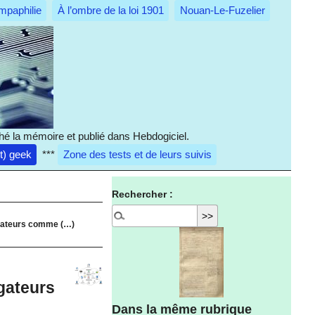
mpaphilie
À l’ombre de la loi 1901
Nouan-Le-Fuzelier
hé la mémoire et publié dans Hebdogiciel.
it) geek
***
Zone des tests et de leurs suivis
Rechercher :
vigateurs comme (…)
igateurs
Dans la même rubrique