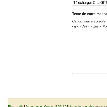
Texte de votre messa
Ce formulaire accepte 
. Po
<q> <del> <ins>
Plan du site
|
Se connecter
|
Contact
|
RSS 2.0
|
Informations légales
|
votre IP : 