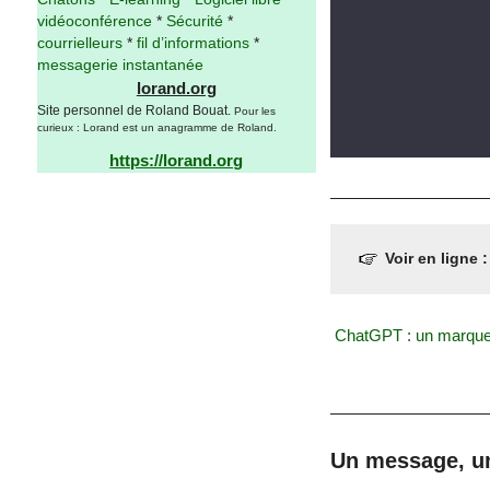
vidéoconférence
*
Sécurité
*
courrielleurs
*
fil d’informations
*
messagerie instantanée
lorand.org
Site personnel de Roland Bouat.
Pour les
curieux : Lorand est un anagramme de Roland.
https://lorand.org
Voir en ligne 
ChatGPT : un marqueur
Un message, u