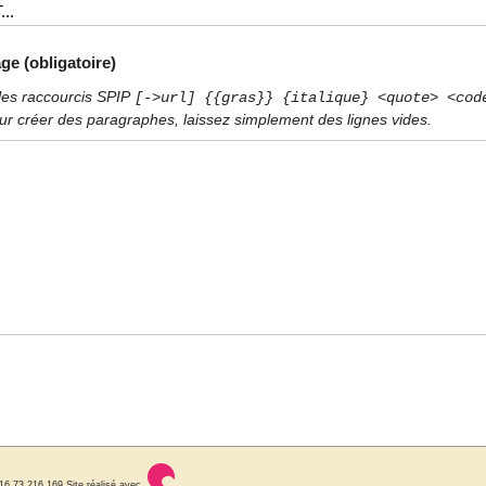
ge (obligatoire)
les raccourcis SPIP
[->url] {{gras}} {italique} <quote> <cod
ur créer des paragraphes, laissez simplement des lignes vides.
216.73.216.169
Site réalisé avec