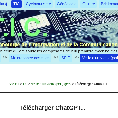
les) :
TIC
Cyclotourisme
Généalogie
Culture
Brickosta
e ceux qui ont soudé les composants de leur première machine, flas
***
Maintenance des sites
***
SPIP
***
Veille d’un vieux (pet
Accueil
>
TIC
>
Veille d’un vieux (petit) geek
>
Télécharger ChatGPT...
Télécharger ChatGPT...