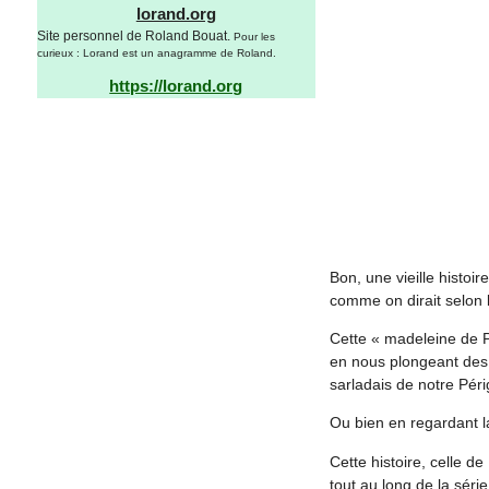
lorand.org
Site personnel de Roland Bouat.
Pour les
curieux : Lorand est un anagramme de Roland.
https://lorand.org
Bon, une vieille histo
comme on dirait selon 
Cette « madeleine de P
en nous plongeant des h
sarladais de notre Pér
Ou bien en regardant la
Cette histoire, celle d
tout au long de la sér