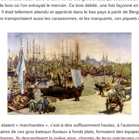
de bois où l’on extrayait le merrain. Ce bois débité, une fois façonné en
. Il était tellement attendu et apprécié dans le bas pays à partir de Berg
s transportaient aussi les carassonnes, et les marquants, ces piquets d
x étaient « marchandes », c’est-à-dire suffisamment hautes, à l’automne
taires de ces gros bateaux fluviaux à fonds plats, formaient des équipe
barres. Ils descendaient la rivière ainsi, chargés de leurs précieuses c