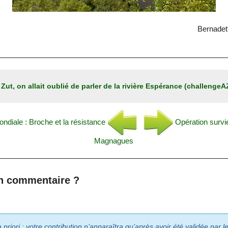
Bernadet
:
Zut, on allait oublié de parler de la rivière Espérance (challenge
ndiale : Broche et la résistance
Opération survi
Magnagues
n commentaire ?
riori : votre contribution n’apparaîtra qu’après avoir été validée par 