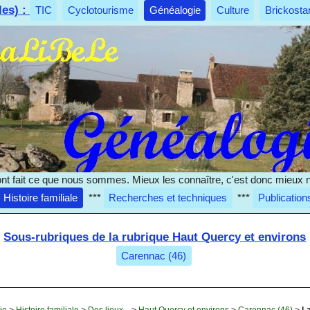
les) :
TIC
Cyclotourisme
Généalogie
Culture
Brickosta
nt fait ce que nous sommes. Mieux les connaître, c'est donc mieux 
Histoire familiale
***
Recherches et techniques
***
Publication
Sous-rubriques de la rubrique Haut Quercy et environs
Carennac (46)
ie
>
Histoire familiale
>
Des lieux...
>
Haut Quercy et environs
>
Carennac (46)
>
L