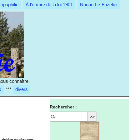
mpaphilie
À l’ombre de la loi 1901
Nouan-Le-Fuzelier
nous connaître.
s
***
divers
Rechercher :
a rivière espérance