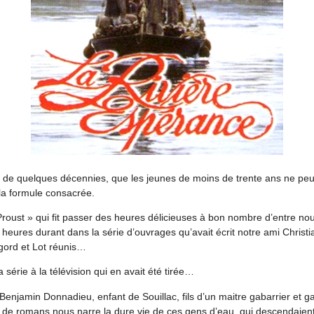
ire de quelques décennies, que les jeunes de moins de trente ans ne p
la formule consacrée.
roust » qui fit passer des heures délicieuses à bon nombre d’entre nou
eures durant dans la série d’ouvrages qu’avait écrit notre ami Christia
igord et Lot réunis…
 série à la télévision qui en avait été tirée…
e Benjamin Donnadieu, enfant de Souillac, fils d’un maitre gabarrier et ga
ie de romans nous narre la dure vie de ces gens d’eau, qui descendaie