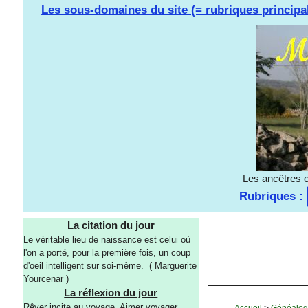
Les sous-domaines du site (= rubriques principa
Les ancêtres o
Rubriques :
La citation du jour
Le véritable lieu de naissance est celui où
l'on a porté, pour la première fois, un coup
d'oeil intelligent sur soi-même. ( Marguerite
Yourcenar )
La réflexion du jour
Rêver incite au voyage. Aimer voyager
Accueil
>
Généalog