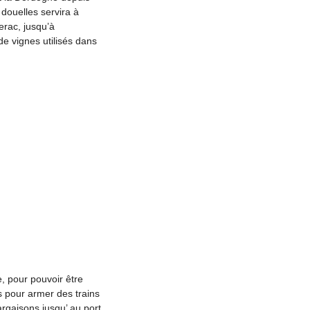
 douelles servira à
erac, jusqu’à
e vignes utilisés dans
, pour pouvoir être
s pour armer des trains
argaisons jusqu’ au port