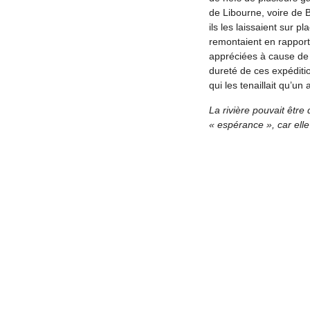
de Libourne, voire de B
ils les laissaient sur p
remontaient en rapport
appréciées à cause de 
dureté de ces expéditi
qui les tenaillait qu’u
La rivière pouvait êtr
« espérance », car ell