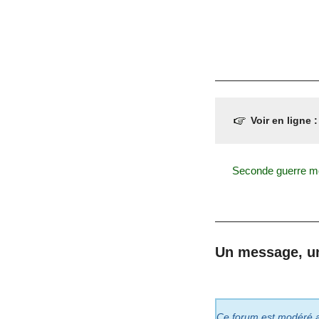
Voir en ligne 
Seconde guerre mo
Un message, u
Ce forum est modéré a p