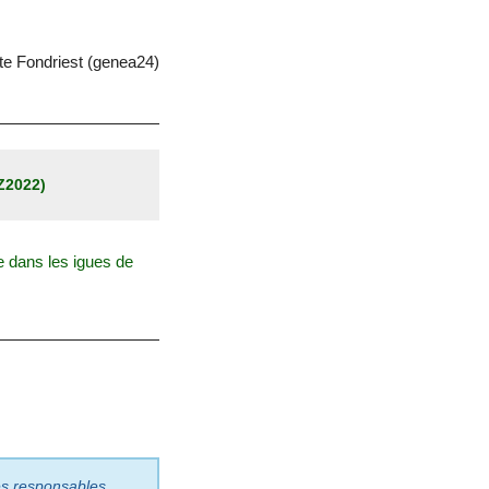
te Fondriest (genea24)
AZ2022)
e dans les igues de
les responsables.