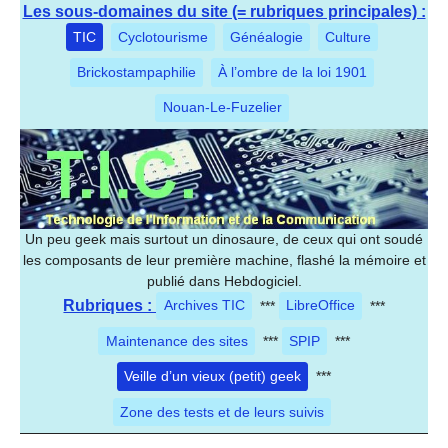
Les sous-domaines du site (= rubriques principales) :
TIC
Cyclotourisme
Généalogie
Culture
Brickostampaphilie
À l’ombre de la loi 1901
Nouan-Le-Fuzelier
Un peu geek mais surtout un dinosaure, de ceux qui ont soudé
les composants de leur première machine, flashé la mémoire et
publié dans Hebdogiciel.
Rubriques :
Archives TIC
***
LibreOffice
***
Maintenance des sites
***
SPIP
***
Veille d’un vieux (petit) geek
***
Zone des tests et de leurs suivis