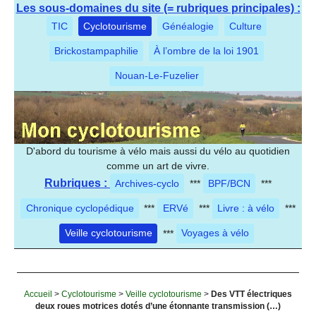
Les sous-domaines du site (= rubriques principales) :
TIC
Cyclotourisme
Généalogie
Culture
Brickostampaphilie
À l’ombre de la loi 1901
Nouan-Le-Fuzelier
D'abord du tourisme à vélo mais aussi du vélo au quotidien
comme un art de vivre.
Rubriques :
Archives-cyclo
***
BPF/BCN
***
Chronique cyclopédique
***
ERVé
***
Livre : à vélo
***
Veille cyclotourisme
***
Voyages à vélo
Accueil
>
Cyclotourisme
>
Veille cyclotourisme
>
Des VTT électriques
deux roues motrices dotés d’une étonnante transmission (…)