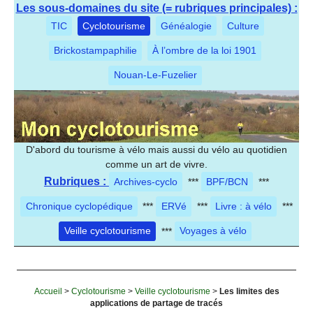
Les sous-domaines du site (= rubriques principales) :
TIC
Cyclotourisme
Généalogie
Culture
Brickostampaphilie
À l’ombre de la loi 1901
Nouan-Le-Fuzelier
D'abord du tourisme à vélo mais aussi du vélo au quotidien
comme un art de vivre.
Rubriques :
Archives-cyclo
***
BPF/BCN
***
Chronique cyclopédique
***
ERVé
***
Livre : à vélo
***
Veille cyclotourisme
***
Voyages à vélo
Accueil
>
Cyclotourisme
>
Veille cyclotourisme
>
Les limites des
applications de partage de tracés