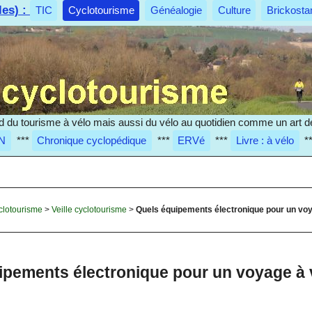
les) :
TIC
Cyclotourisme
Généalogie
Culture
Brickosta
d du tourisme à vélo mais aussi du vélo au quotidien comme un art de
N
***
Chronique cyclopédique
***
ERVé
***
Livre : à vélo
*
clotourisme
>
Veille cyclotourisme
>
Quels équipements électronique pour un voy
ipements électronique pour un voyage à 