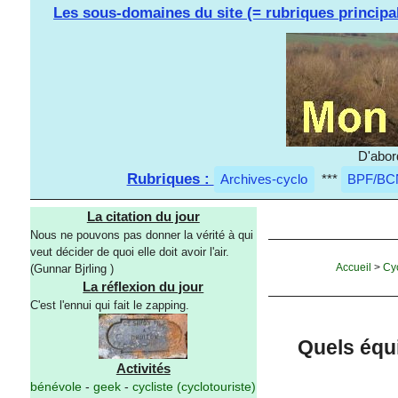
Les sous-domaines du site (= rubriques principa
D'abor
Rubriques :
Archives-cyclo
***
BPF/BC
La citation du jour
Nous ne pouvons pas donner la vérité à qui
veut décider de quoi elle doit avoir l'air.
Accueil
>
Cy
(Gunnar Bjrling )
La réflexion du jour
C'est l'ennui qui fait le zapping.
Quels équ
Activités
bénévole
-
geek
-
cycliste (cyclotouriste)