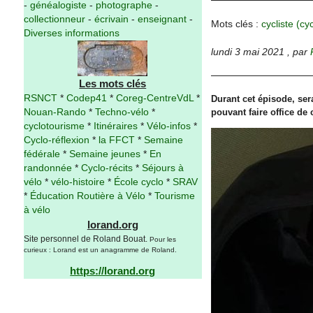
-
généalogiste
-
photographe
-
collectionneur
-
écrivain
-
enseignant
-
Mots clés :
cycliste (cy
Diverses informations
lundi 3 mai 2021
,
par
Les mots clés
RSNCT
*
Codep41
*
Coreg-CentreVdL
*
Durant cet épisode, ser
pouvant faire office de
Nouan-Rando
*
Techno-vélo
*
cyclotourisme
*
Itinéraires
*
Vélo-infos
*
Cyclo-réflexion
*
la FFCT
*
Semaine
fédérale
*
Semaine jeunes
*
En
randonnée
*
Cyclo-récits
*
Séjours à
vélo
*
vélo-histoire
*
École cyclo
*
SRAV
*
Éducation Routière à Vélo
*
Tourisme
à vélo
lorand.org
Site personnel de Roland Bouat.
Pour les
curieux : Lorand est un anagramme de Roland.
https://lorand.org