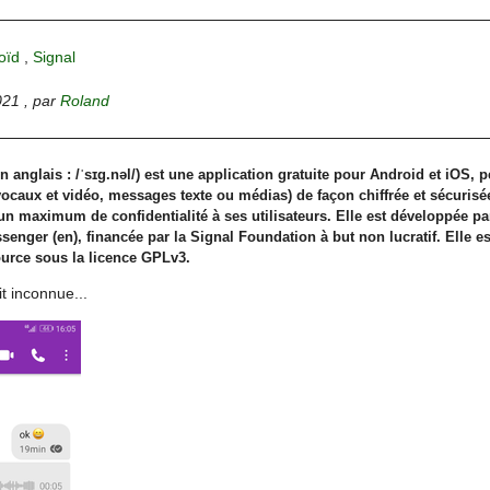
oïd
,
Signal
021
,
par
Roland
 anglais : /ˈsɪɡ.nəl/) est une application gratuite pour Android et iOS, 
aux et vidéo, messages texte ou médias) de façon chiffrée et sécurisée
 un maximum de confidentialité à ses utilisateurs. Elle est développée par
enger (en), financée par la Signal Foundation à but non lucratif. Elle 
source sous la licence GPLv3.
it inconnue...