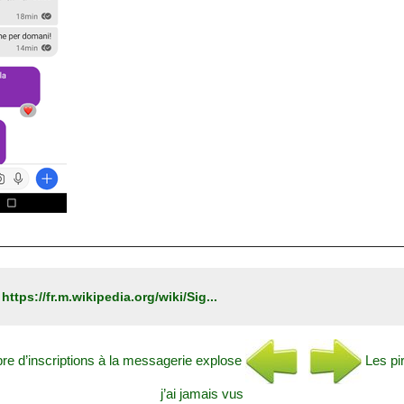
:
https://fr.m.wikipedia.org/wiki/Sig...
bre d’inscriptions à la messagerie explose
Les pi
j’ai jamais vus