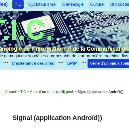
les) :
TIC
Cyclotourisme
Généalogie
Culture
Brickosta
e ceux qui ont soudé les composants de leur première machine, flas
***
Maintenance des sites
***
SPIP
***
Veille d’un vieux (pet
Accueil
>
TIC
>
Veille d’un vieux (petit) geek
>
Signal (application Androïd))
Signal (application Androïd))