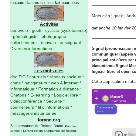
toujours d'autres qui l'ont fait pour nous.
Mots clés :
geek
,
Andr
Activités
dimanche 10 janvier 2
bénévole
-
geek
-
cycliste (cyclotouriste)
-
généalogiste
-
photographe
-
collectionneur
-
écrivain
-
enseignant
-
Signal (prononciation en
Diverses informations
communiquer (appels voc
principal est d’assurer
étasunienne Signal Mess
Les mots clés
logiciel libre et open 
doc TIC
*
courriels
*
réseaux sociaux
*
Cette application m’éta
chats
*
navigateurs
*
web & internet
*
informatique
*
Formation à distance
*
Chatons
*
E-learning
*
Logiciel libre
*
vidéoconférence
*
Sécurité
*
courrielleurs
*
fil d’informations
*
messagerie instantanée
lorand.org
Site personnel de Roland Bouat.
Pour les
curieux : Lorand est un anagramme de Roland.