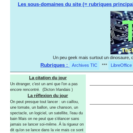
Les sous-domaines du site (= rubriques principa
Un peu geek mais surtout un dinosaure, d
Rubriques :
Archives TIC
***
LibreOffice
La citation du jour
Un étranger, c'est un ami que l'on a pas
encore rencontré. (Dicton Irlandais )
La réflexion du jour
On peut presque tout lancer : un caillou,
une tomate, un ballon, une chanson, un
spectacle, un logiciel, un satellite, l'eau du
bain Mais on ne peut que s'élancer sans
jamais se lancer soi-même. Á la rigueur on
dit qu'on se lance dans la vie mais ce sont