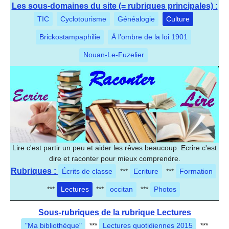
Les sous-domaines du site (= rubriques principales) :
TIC
Cyclotourisme
Généalogie
Culture
Brickostampaphilie
À l’ombre de la loi 1901
Nouan-Le-Fuzelier
Lire c'est partir un peu et aider les rêves beaucoup. Ecrire c'est
dire et raconter pour mieux comprendre.
Rubriques :
Écrits de classe
***
Ecriture
***
Formation
***
Lectures
***
occitan
***
Photos
Sous-rubriques de la rubrique Lectures
"Ma bibliothèque"
***
Lectures quotidiennes 2015
***