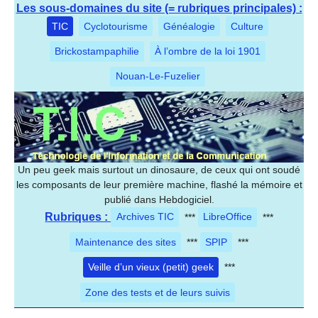
Les sous-domaines du site (= rubriques principales) :
TIC
Cyclotourisme
Généalogie
Culture
Brickostampaphilie
À l’ombre de la loi 1901
Nouan-Le-Fuzelier
Un peu geek mais surtout un dinosaure, de ceux qui ont soudé
les composants de leur première machine, flashé la mémoire et
publié dans Hebdogiciel.
Rubriques :
Archives TIC
***
LibreOffice
***
Maintenance des sites
***
SPIP
***
Veille d’un vieux (petit) geek
***
Zone des tests et de leurs suivis