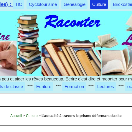
les) :
TIC
Cyclotourisme
Généalogie
Culture
Brickosta
 un peu et aider les rêves beaucoup. Ecrire c'est dire et raconter pour
ts de classe
***
Ecriture
***
Formation
***
Lectures
***
oc
Accueil
>
Culture
>
L’actualité à travers le prisme déformant du site