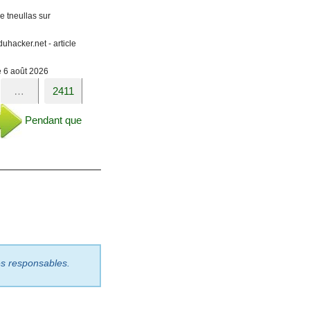
e tneullas sur
uhacker.net - article
le 6 août 2026
…
2411
Pendant que
les responsables.