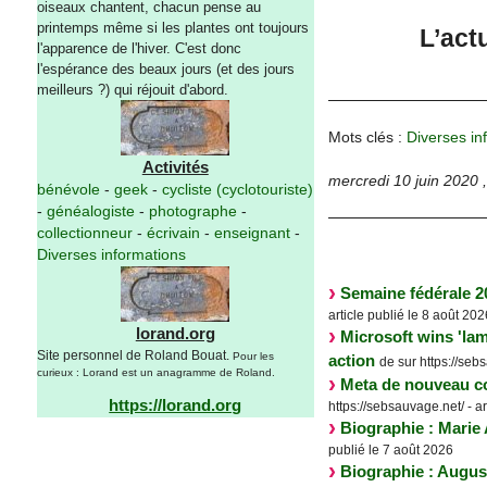
oiseaux chantent, chacun pense au
printemps même si les plantes ont toujours
L’act
l'apparence de l'hiver. C'est donc
l'espérance des beaux jours (et des jours
meilleurs ?) qui réjouit d'abord.
Mots clés :
Diverses in
Activités
mercredi 10 juin 2020
bénévole
-
geek
-
cycliste (cyclotouriste)
-
généalogiste
-
photographe
-
collectionneur
-
écrivain
-
enseignant
-
Diverses informations
Semaine fédérale 20
article publié le 8 août 202
lorand.org
Microsoft wins 'lam
Site personnel de Roland Bouat.
Pour les
action
de sur https://sebs
curieux : Lorand est un anagramme de Roland.
Meta de nouveau co
https://lorand.org
https://sebsauvage.net/ - ar
Biographie : Mar
publié le 7 août 2026
Biographie : Augu