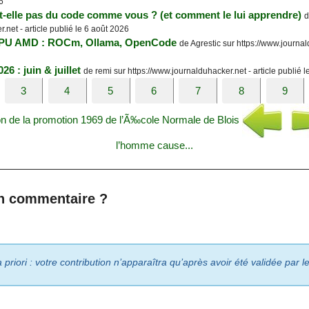
6
it-elle pas du code comme vous ? (et comment le lui apprendre)
d
.net - article publié le 6 août 2026
 GPU AMD : ROCm, Ollama, OpenCode
de Agrestic sur https://www.journald
26 : juin & juillet
de remi sur https://www.journalduhacker.net - article publié 
3
4
5
6
7
8
9
n de la promotion 1969 de l’Ã‰cole Normale de Blois
l’homme cause...
n commentaire ?
riori : votre contribution n’apparaîtra qu’après avoir été validée par 