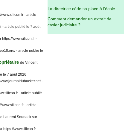
La directrice cède sa place à l’école
/www.silicon.fr - article
Comment demander un extrait de
casier judiciaire ?
 - article publié le 7 août
https://www.silicon.fr -
ep18.org/ - article publié le
priétaire
de Vincent
ié le 7 août 2026
//www.journalduhacker.net -
.silicon.fr - article publié
/www.silicon.fr - article
e Laurent Sounack sur
 https://www.silicon.fr -