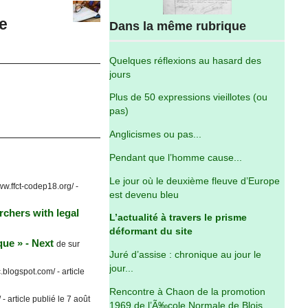
te
Dans la même rubrique
Quelques réflexions au hasard des
jours
Plus de 50 expressions vieillotes (ou
pas)
Anglicismes ou pas...
Pendant que l’homme cause...
Le jour où le deuxième fleuve d’Europe
ww.ffct-codep18.org/ -
est devenu bleu
rchers with legal
L’actualité à travers le prisme
déformant du site
ue » - Next
de sur
Juré d’assise : chronique au jour le
jour...
blogspot.com/ - article
Rencontre à Chaon de la promotion
 article publié le 7 août
1969 de l’Ã‰cole Normale de Blois