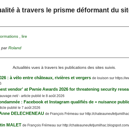
ualité à travers le prisme déformant du si
formations
,
lire
,
par
Roland
Actualités vues à travers les publications des sites suivis.
26 : à vélo entre châteaux, rivières et vergers
de louison sur https://w
6
est vendor' at Pwnie Awards 2026 for threatening security resea
auvage.net/ - article publié le 8 août 2026
ndamnée : Facebook et Instagram qualifiés de « nuisance publiq
ticle publié le 7 août 2026
ie Anne DELECHENEAU
de François Frémeau sur http://chateauneufetjumilhac.
stin MALET
de François Frémeau sur http://chateauneufetjumilhac.blogspot.com/ -