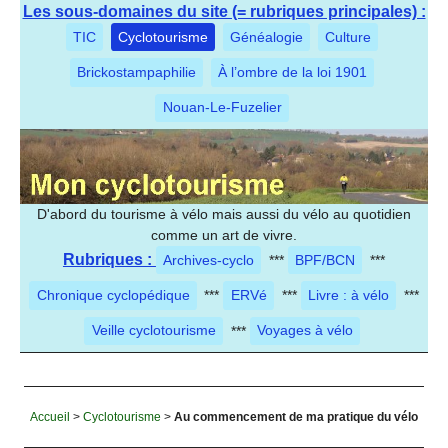
Les sous-domaines du site (= rubriques principales) :
TIC
Cyclotourisme
Généalogie
Culture
Brickostampaphilie
À l’ombre de la loi 1901
Nouan-Le-Fuzelier
D'abord du tourisme à vélo mais aussi du vélo au quotidien
comme un art de vivre.
Rubriques :
Archives-cyclo
***
BPF/BCN
***
Chronique cyclopédique
***
ERVé
***
Livre : à vélo
***
Veille cyclotourisme
***
Voyages à vélo
Accueil
>
Cyclotourisme
>
Au commencement de ma pratique du vélo