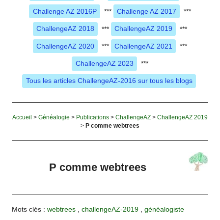
Challenge AZ 2016P
***
Challenge AZ 2017
***
ChallengeAZ 2018
***
ChallengeAZ 2019
***
ChallengeAZ 2020
***
ChallengeAZ 2021
***
ChallengeAZ 2023
***
Tous les articles ChallengeAZ-2016 sur tous les blogs
Accueil
>
Généalogie
>
Publications
>
ChallengeAZ
>
ChallengeAZ 2019
>
P comme webtrees
P comme webtrees
Mots clés :
webtrees
,
challengeAZ-2019
,
généalogiste