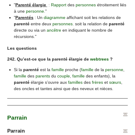
"
Parenté élargie
:
Rapport
des
personnes
étroitement liés
à une
personne
."
"
Parentés
: Un
diagramme
affichant soit les relations de
parenté
entre deux
personnes
. soit la relation de
parenté
directe ou via un
ancêtre
en indiquant le nombre de
récursions."
Les questions
242. Qu’est-ce que la parenté élargie de
webtrees
?
Si la
parenté
est la
famille
proche (
famille
de la
personne
,
famille
des
parents
du
couple
,
famille
des enfants), la
parenté
élargie s’ouvre aux
familles
des
frères
et
sœurs
,
des oncles et tantes ainsi que des neveux et nièces.
Parrain
Parrain