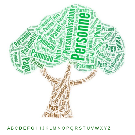
A
B
C
D
E
F
G
H
I
J
K
L
M
N
O
P
Q
R
S
T
U
V
W
X
Y
Z