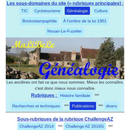
Les sous-domaines du site (= rubriques principales) :
TIC
Cyclotourisme
Généalogie
Culture
Brickostampaphilie
À l’ombre de la loi 1901
Nouan-Le-Fuzelier
Les ancêtres ont fait ce que nous sommes. Mieux les connaître,
c'est donc mieux nous connaître.
Rubriques :
Histoire familiale
***
Recherches et techniques
***
Publications
***
divers
Sous-rubriques de la rubrique ChallengeAZ
ChallengeAZ 2014
***
Challenge AZ 2016G
***