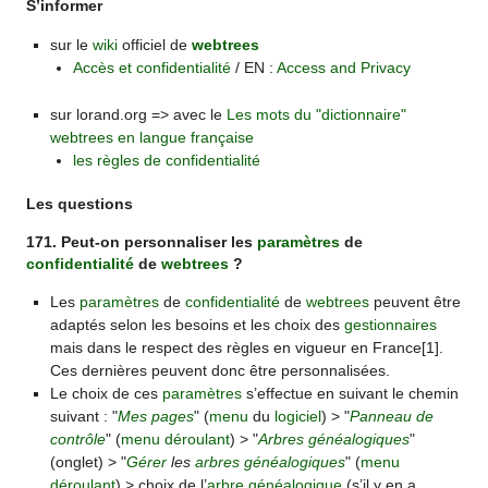
S’informer
sur le
wiki
officiel de
webtrees
Accès et confidentialité
/ EN :
Access and Privacy
sur lorand.org => avec le
Les mots du "dictionnaire"
webtrees en langue française
les règles de confidentialité
Les questions
171. Peut-on personnaliser les
paramètres
de
confidentialité
de
webtrees
?
Les
paramètres
de
confidentialité
de
webtrees
peuvent être
adaptés selon les besoins et les choix des
gestionnaires
mais dans le respect des règles en vigueur en France[1].
Ces dernières peuvent donc être personnalisées.
Le choix de ces
paramètres
s’effectue en suivant le chemin
suivant : "
Mes pages
" (
menu
du
logiciel
) > "
Panneau de
contrôle
" (
menu déroulant
) > "
Arbres généalogiques
"
(onglet) > "
Gérer
les
arbres généalogiques
" (
menu
déroulant
) > choix de l’
arbre généalogique
(s’il y en a