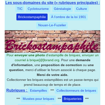
Les sous-domaines du site (= rubriques principales) :
TIC
Cyclotourisme
Généalogie
Culture
Brickostampaphilie
À l’ombre de la loi 1901
Nouan-Le-Fuzelier
Pour
envoyer une photo
d'estampille de briques, envoyer un
courriel à
brique[@]lorand.org
. Pour une
demande
d'information
, une
proposition de correction
ou
une
question
, merci d'utiliser le forum associé à chaque page.
Merci de votre aide.
Collectionner les briques estampillées est un passe-temps qui
prend beaucoup de temps et de place.
Rubriques :
Estampilles
***
Collectionneurs de briques
***
Musées pour briques
***
Briqueteries
***