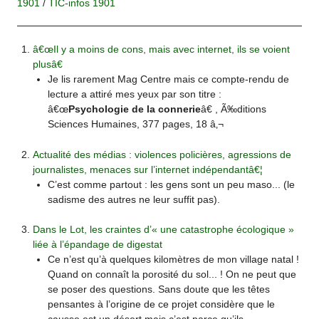
1901
/
TIC-infos 1901
â€œIl y a moins de cons, mais avec internet, ils se voient
plusâ€
Je lis rarement Mag Centre mais ce compte-rendu de
lecture a attiré mes yeux par son titre :
â€œ
Psychologie de la connerie
â€ , Ã‰ditions
Sciences Humaines, 377 pages, 18 â‚¬
Actualité des médias : violences policières, agressions de
journalistes, menaces sur l’internet indépendantâ€¦
C’est comme partout : les gens sont un peu maso... (le
sadisme des autres ne leur suffit pas).
Dans le Lot, les craintes d’« une catastrophe écologique »
liée à l’épandage de digestat
Ce n’est qu’à quelques kilomètres de mon village natal !
Quand on connaît la porosité du sol... ! On ne peut que
se poser des questions. Sans doute que les têtes
pensantes à l’origine de ce projet considère que le