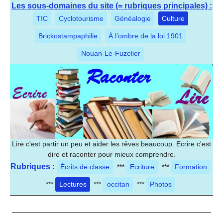
Les sous-domaines du site (= rubriques principales) :
TIC
Cyclotourisme
Généalogie
Culture
Brickostampaphilie
À l’ombre de la loi 1901
Nouan-Le-Fuzelier
Lire c'est partir un peu et aider les rêves beaucoup. Ecrire c'est
dire et raconter pour mieux comprendre.
Rubriques :
Écrits de classe
***
Ecriture
***
Formation
***
Lectures
***
occitan
***
Photos