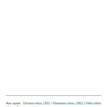
Voir aussi :
Généa-infos 1901
/
Random-infos 1901
/
Vélo-infos