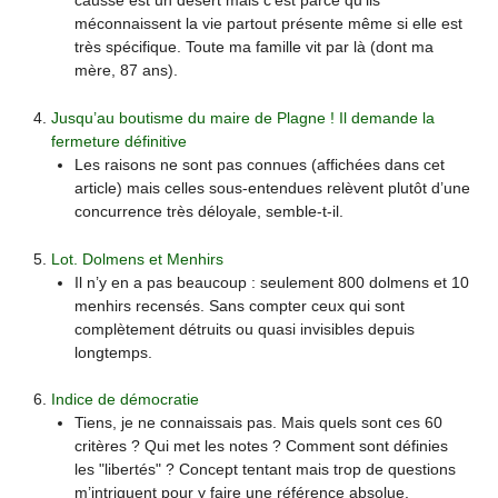
causse est un désert mais c’est parce qu’ils
méconnaissent la vie partout présente même si elle est
très spécifique. Toute ma famille vit par là (dont ma
mère, 87 ans).
Jusqu’au boutisme du maire de Plagne ! Il demande la
fermeture définitive
Les raisons ne sont pas connues (affichées dans cet
article) mais celles sous-entendues relèvent plutôt d’une
concurrence très déloyale, semble-t-il.
Lot. Dolmens et Menhirs
Il n’y en a pas beaucoup : seulement 800 dolmens et 10
menhirs recensés. Sans compter ceux qui sont
complètement détruits ou quasi invisibles depuis
longtemps.
Indice de démocratie
Tiens, je ne connaissais pas. Mais quels sont ces 60
critères ? Qui met les notes ? Comment sont définies
les "libertés" ? Concept tentant mais trop de questions
m’intriguent pour y faire une référence absolue.