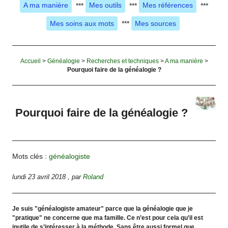
A ma manière
***
Mes outils
***
Mes références
***
Mes soins aux mots
***
Mes sources
Accueil
>
Généalogie
>
Recherches et techniques
>
A ma manière
>
Pourquoi faire de la généalogie ?
Pourquoi faire de la généalogie ?
Mots clés :
généalogiste
lundi 23 avril 2018
,
par
Roland
Je suis "généalogiste amateur" parce que la généalogie que je
"pratique" ne concerne que ma famille. Ce n’est pour cela qu’il est
inutile de s’intéresser à la méthode. Sans être aussi formel que