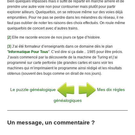
bien quelques impasses mais il suffit de repartir en marche arrière et de
prendre une autre voie non pour contourner mais plutôt pour partir
explorer ailleurs. Quelquefois, on se retrouve même sur des voies déjà
empruntées. Pour ne pas se perdre dans les méandres du réseau, il ne
faut pas oublier de noter les raisons des choix effectués. On roule même
quelquefois de concert avec d’autres trains.
[
2
]
Elle me raconte encore de nos jours ce type d’histoire.
[
3
]
J’ai été formateur d’enseignants dans ce domaine dès le plan
"
Informatique Pour Tous
". C’est dire si ça date... 1985 pour être précis.
J’avais commencé par la découverte de la machine de Turing et j’ai
programmé sur carte perforée (de grandes cartes et sans voir les
machines qui m’imprimaient le programme ainsi rédigé et les résultats
obtenus (souvent des bugs comme on dirait de nos jours).
Le puzzle généalogique
Mes dix règles
généalogiques
Un message, un commentaire ?