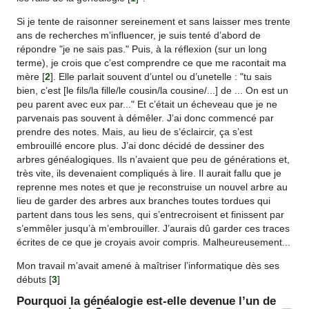
Si je tente de raisonner sereinement et sans laisser mes trente
ans de recherches m’influencer, je suis tenté d’abord de
répondre "je ne sais pas." Puis, à la réflexion (sur un long
terme), je crois que c’est comprendre ce que me racontait ma
mère
[
2
]
. Elle parlait souvent d’untel ou d’unetelle : "tu sais
bien, c’est [le fils/la fille/le cousin/la cousine/...] de ... On est un
peu parent avec eux par..." Et c’était un écheveau que je ne
parvenais pas souvent à démêler. J’ai donc commencé par
prendre des notes. Mais, au lieu de s’éclaircir, ça s’est
embrouillé encore plus. J’ai donc décidé de dessiner des
arbres généalogiques. Ils n’avaient que peu de générations et,
très vite, ils devenaient compliqués à lire. Il aurait fallu que je
reprenne mes notes et que je reconstruise un nouvel arbre au
lieu de garder des arbres aux branches toutes tordues qui
partent dans tous les sens, qui s’entrecroisent et finissent par
s’emmêler jusqu’à m’embrouiller. J’aurais dû garder ces traces
écrites de ce que je croyais avoir compris. Malheureusement...
Mon travail m’avait amené à maîtriser l’informatique dès ses
débuts
[
3
]
Pourquoi la généalogie est-elle devenue l’un de