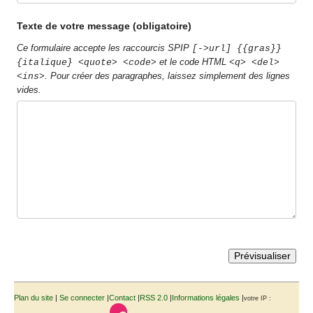
Texte de votre message (obligatoire)
Ce formulaire accepte les raccourcis SPIP
[->url] {{gras}}
et le code HTML
{italique} <quote> <code>
<q> <del>
. Pour créer des paragraphes, laissez simplement des lignes
<ins>
vides.
Plan du site
|
Se connecter
|
Contact
|
RSS 2.0
|
Informations légales
|
votre IP :