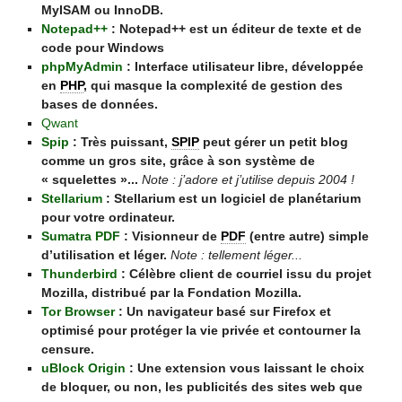
MyISAM ou InnoDB.
Notepad++
: Notepad++ est un éditeur de texte et de
code pour Windows
phpMyAdmin
: Interface utilisateur libre, développée
en
PHP
, qui masque la complexité de gestion des
bases de données.
Qwant
Spip
: Très puissant,
SPIP
peut gérer un petit blog
comme un gros site, grâce à son système de
« squelettes »...
Note : j’adore et j’utilise depuis 2004 !
Stellarium
: Stellarium est un logiciel de planétarium
pour votre ordinateur.
Sumatra PDF
: Visionneur de
PDF
(entre autre) simple
d’utilisation et léger.
Note : tellement léger...
Thunderbird
: Célèbre client de courriel issu du projet
Mozilla, distribué par la Fondation Mozilla.
Tor Browser
: Un navigateur basé sur Firefox et
optimisé pour protéger la vie privée et contourner la
censure.
uBlock Origin
: Une extension vous laissant le choix
de bloquer, ou non, les publicités des sites web que