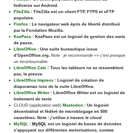
fediverse sur Android.
FileZilla
: FileZilla est un client FTP, FTPS et sFTP
populaire.
Firefox
: Le navigateur web épris de liberté distribué
par la Fondation Mozilla.
KeePass
: KeePass est un logiciel de gestion des mots
de passe.
LibreOffice
: Une suite bureautique issue
d’OpenOffice.org.
Note : je recommande => c’est presque
un incontournable.
LibreOffice Calc
: Tous les tableurs ne se ressemblent
pas, la preuve.
LibreOffice Impress
: Logiciel de création de
diaporamas issu de la suite LibreOffice.
LibreOffice Writer
: LibreOffice Writer est un logiciel de
traitement de texte
CLOUD (application web)
Mastodon
: Un logiciel
décentralisé et fédéré de microblogage en 500
caractères.
Note : j’utilise à travers le cloud
MySQL
:
MySQL
est un logiciel de bases de données
s’appuyant sur différentes motorisations, comme