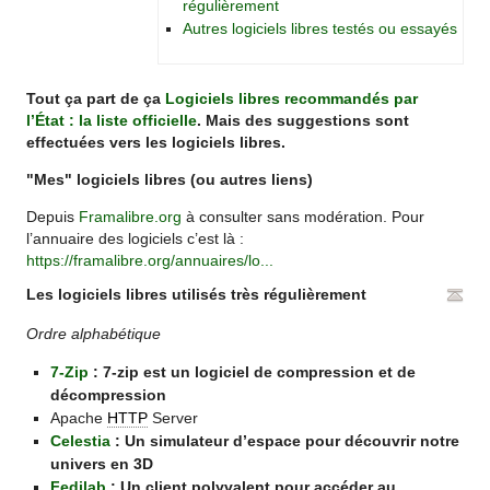
régulièrement
Autres logiciels libres testés ou essayés
Tout ça part de ça
Logiciels libres recommandés par
l’État : la liste officielle
. Mais des suggestions sont
effectuées vers les logiciels libres.
"Mes" logiciels libres (ou autres liens)
Depuis
Framalibre.org
à consulter sans modération. Pour
l’annuaire des logiciels c’est là :
https://framalibre.org/annuaires/lo...
Les logiciels libres utilisés très régulièrement
Ordre alphabétique
7-Zip
: 7-zip est un logiciel de compression et de
décompression
Apache
HTTP
Server
Celestia
: Un simulateur d’espace pour découvrir notre
univers en 3D
Fedilab
: Un client polyvalent pour accéder au