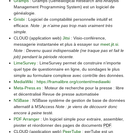
Gramps
: Gramps (Genealogical Research and Analysis
Management Programming System) est un logiciel de
généalogie.
Grisbi
: Logiciel de comptabilité personnelle intuitif et
efficace.
Note : je n’aime pas trop mais vraiment très
simple.
CLOUD (application web)
Jitsi
: Visio-conférence,
messagerie instantanée et plus à essayer sur
meet.jit.si
.
Note : Devenu quasi indispensable (ne traque pas et fait le
job) pendant la période récente.
LimeSurvey
: LimeSurvey permet de construire n‘importe
quel type de questionnaire en ligne, du sondages le plus
simple au formulaire complexe avec contrôle des données.
MediaWiki
:
https://framalibre.org/content/mediawiki
Meta-Press.es
: Moteur de recherche pour la presse : libre
et décentralisé Revue de presse automatisée
NSBase
: NSBase système de gestion de base de données
alternatif à MSAccess
Note : je viens de découvrir donc
encore à peine testé.
PDF Arranger
: Un logiciel simple pour extraire, assembler,
pivoter et réordonner des pages de documents
PDF
.
CLOUD (application web)
PeerTube
: eerTube est un