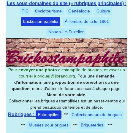
Les sous-domaines du site (= rubriques principales) :
TIC
Cyclotourisme
Généalogie
Culture
Brickostampaphilie
À l’ombre de la loi 1901
Nouan-Le-Fuzelier
Pour
envoyer une photo
d'estampille de briques, envoyer un
courriel à
brique[@]lorand.org
. Pour une
demande
d'information
, une
proposition de correction
ou
une
question
, merci d'utiliser le forum associé à chaque page.
Merci de votre aide.
Collectionner les briques estampillées est un passe-temps qui
prend beaucoup de temps et de place.
Rubriques :
Estampilles
***
Collectionneurs de briques
***
Musées pour briques
***
Briqueteries
***