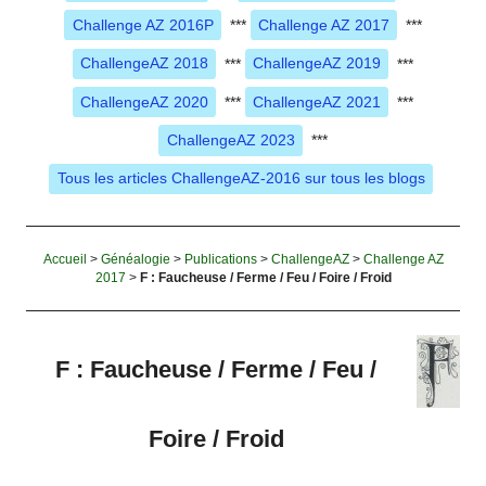
Challenge AZ 2016P
***
Challenge AZ 2017
***
ChallengeAZ 2018
***
ChallengeAZ 2019
***
ChallengeAZ 2020
***
ChallengeAZ 2021
***
ChallengeAZ 2023
***
Tous les articles ChallengeAZ-2016 sur tous les blogs
Accueil
>
Généalogie
>
Publications
>
ChallengeAZ
>
Challenge AZ
2017
>
F : Faucheuse / Ferme / Feu / Foire / Froid
F : Faucheuse / Ferme / Feu /
Foire / Froid