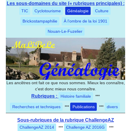
Les sous-domaines du site (= rubriques principales) :
TIC
Cyclotourisme
Généalogie
Culture
Brickostampaphilie
À l’ombre de la loi 1901
Nouan-Le-Fuzelier
Les ancêtres ont fait ce que nous sommes. Mieux les connaître,
c'est donc mieux nous connaître.
Rubriques :
Histoire familiale
***
Recherches et techniques
***
Publications
***
divers
Sous-rubriques de la rubrique ChallengeAZ
ChallengeAZ 2014
***
Challenge AZ 2016G
***