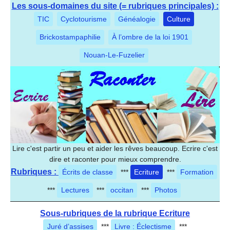
Les sous-domaines du site (= rubriques principales) :
TIC
Cyclotourisme
Généalogie
Culture
Brickostampaphilie
À l’ombre de la loi 1901
Nouan-Le-Fuzelier
Lire c'est partir un peu et aider les rêves beaucoup. Ecrire c'est
dire et raconter pour mieux comprendre.
Rubriques :
Écrits de classe
***
Ecriture
***
Formation
***
Lectures
***
occitan
***
Photos
Sous-rubriques de la rubrique Ecriture
Juré d’assises
***
Livre : Éclectisme
***