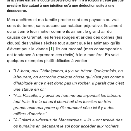
si la vérité est sans doute un peu éloignée : il y a toujours cette part de
mystère liée autant à une intuition qu’à une déduction suite à une
découverte.
Mes ancêtres et ma famille proche sont des paysans au vrai
sens du terme, sans aucune connotation péjorative. Ils aiment
ou ont aimé leur métier comme ils aiment le grand air du
causse de Gramat, les terres rouges et arides des dolines (les
cloups) des vallées sèches tout autant que les animaux qu’ils
élèvent pour la viande
[
1
]
. Ils ont raconté (mes contemporains
ont tendance à reprendre ces récits) à leur manière. En voici
quelques exemples plutôt difficiles à vérifier.
"
Là-haut, aux Châtaigniers, il y a un trésor. Quelquefois, en
labourant, on accroche quelque chose qui n’est pas comme
d’habitude et ce n’est donc pas un rocher. Il paraît que c’est
une statue en or.
"
"
A la Placelle, il y avait un homme qui arpentait les labours
tout frais. Il m’a dit qu’il cherchait des fossiles de très
grands animaux parce qu’ils auraient vécu ici il y a des
milliers d’années.
"
"
A Gniard au-dessus de Mansergues, « ils » ont trouvé des
os humains en décapant le sol pour accéder aux rochers.