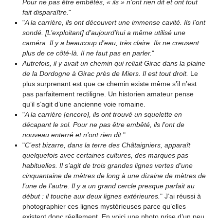
Pour ne pas être embêtés, « ils » n’ont rien dit et ont tout
fait disparaître.
"
"
A la carrière, ils ont découvert une immense cavité. Ils l’ont
sondé. [L’exploitant] d’aujourd’hui a même utilisé une
caméra. Il y a beaucoup d’eau, très claire. Ils ne creusent
plus de ce côté-là. Il ne faut pas en parler.
"
Autrefois, il y avait un chemin qui reliait Girac dans la plaine
de la Dordogne à Girac près de Miers. Il est tout droit.
Le
plus surprenant est que ce chemin existe même s’il n’est
pas parfaitement rectiligne. Un historien amateur pense
qu’il s’agit d’une ancienne voie romaine.
"
A la carrière [encore], ils ont trouvé un squelette en
décapant le sol. Pour ne pas être embêté, ils l’ont de
nouveau enterré et n’ont rien dit.
"
"
C’est bizarre, dans la terre des Châtaigniers, apparaît
quelquefois avec certaines cultures, des marques pas
habituelles. Il s’agit de trois grandes lignes vertes d’une
cinquantaine de mètres de long à une dizaine de mètres de
l’une de l’autre. Il y a un grand cercle presque parfait au
début : il touche aux deux lignes extérieures.
" J’ai réussi à
photographier ces lignes mystérieuses parce qu’elles
existent donc réellement. En voici une photo prise d’un peu