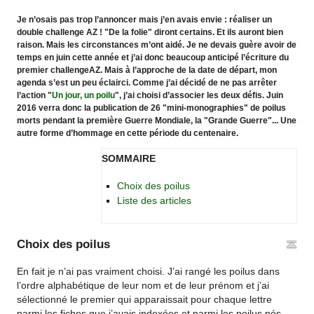
Je n’osais pas trop l’annoncer mais j’en avais envie : réaliser un
double challenge AZ ! "De la folie" diront certains. Et ils auront bien
raison. Mais les circonstances m’ont aidé. Je ne devais guère avoir de
temps en juin cette année et j’ai donc beaucoup anticipé l’écriture du
premier challengeAZ. Mais à l’approche de la date de départ, mon
agenda s’est un peu éclairci. Comme j’ai décidé de ne pas arrêter
l’action "
Un jour, un poilu
", j’ai choisi d’associer les deux défis. Juin
2016 verra donc la publication de 26 "mini-monographies" de poilus
morts pendant la première Guerre Mondiale, la "Grande Guerre"... Une
autre forme d’hommage en cette période du centenaire.
SOMMAIRE
Choix des poilus
Liste des articles
Choix des poilus
En fait je n’ai pas vraiment choisi. J’ai rangé les poilus dans
l’ordre alphabétique de leur nom et de leur prénom et j’ai
sélectionné le premier qui apparaissait pour chaque lettre
parmi les fiches que j’avais indexées et parmi les poilus nés