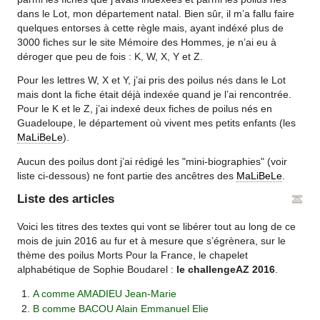
dans le Lot, mon département natal. Bien sûr, il m’a fallu faire
quelques entorses à cette règle mais, ayant indéxé plus de
3000 fiches sur le site Mémoire des Hommes, je n’ai eu à
déroger que peu de fois : K, W, X, Y et Z.
Pour les lettres W, X et Y, j’ai pris des poilus nés dans le Lot
mais dont la fiche était déjà indexée quand je l’ai rencontrée.
Pour le K et le Z, j’ai indexé deux fiches de poilus nés en
Guadeloupe, le département où vivent mes petits enfants (les
MaLiBeLe
).
Aucun des poilus dont j’ai rédigé les "mini-biographies" (voir
liste ci-dessous) ne font partie des ancêtres des
MaLiBeLe
.
Liste des articles
Voici les titres des textes qui vont se libérer tout au long de ce
mois de juin 2016 au fur et à mesure que s’égrènera, sur le
thème des poilus Morts Pour la France, le chapelet
alphabétique de Sophie Boudarel :
le challengeAZ 2016
.
A comme AMADIEU Jean-Marie
B comme BACOU Alain Emmanuel Elie