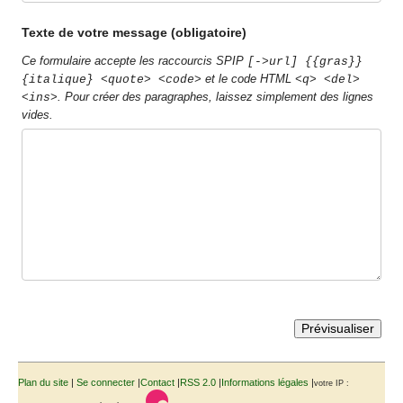
Texte de votre message (obligatoire)
Ce formulaire accepte les raccourcis SPIP
[->url] {{gras}}
et le code HTML
{italique} <quote> <code>
<q> <del>
. Pour créer des paragraphes, laissez simplement des lignes
<ins>
vides.
Plan du site
|
Se connecter
|
Contact
|
RSS 2.0
|
Informations légales
|
votre IP :