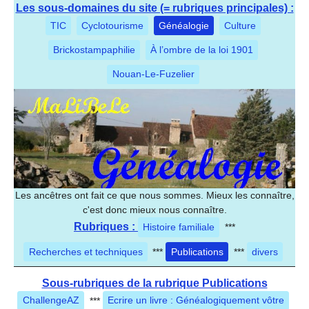
Les sous-domaines du site (= rubriques principales) :
TIC
Cyclotourisme
Généalogie
Culture
Brickostampaphilie
À l’ombre de la loi 1901
Nouan-Le-Fuzelier
Les ancêtres ont fait ce que nous sommes. Mieux les connaître,
c'est donc mieux nous connaître.
Rubriques :
Histoire familiale
***
Recherches et techniques
***
Publications
***
divers
Sous-rubriques de la rubrique Publications
ChallengeAZ
***
Ecrire un livre : Généalogiquement vôtre