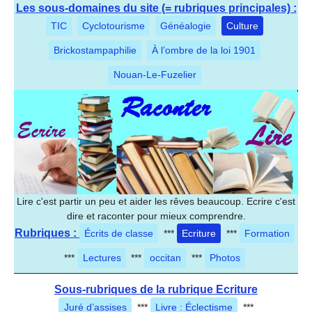
Les sous-domaines du site (= rubriques principales) :
TIC
Cyclotourisme
Généalogie
Culture
Brickostampaphilie
À l’ombre de la loi 1901
Nouan-Le-Fuzelier
Lire c'est partir un peu et aider les rêves beaucoup. Ecrire c'est
dire et raconter pour mieux comprendre.
Rubriques :
Écrits de classe
***
Ecriture
***
Formation
***
Lectures
***
occitan
***
Photos
Sous-rubriques de la rubrique Ecriture
Juré d’assises
***
Livre : Éclectisme
***