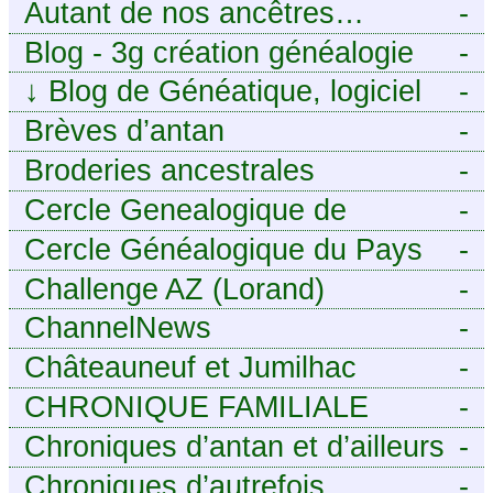
histoire de racines
Autant de nos ancêtres…
-
Blog - 3g création généalogie
-
↓
Blog de Généatique, logiciel
-
de généalogie
Brèves d’antan
-
Broderies ancestrales
-
Cercle Genealogique de
-
l’Aveyron
Cercle Généalogique du Pays
-
de Caux - Seine-Maritime
Challenge AZ (Lorand)
-
ChannelNews
-
Châteauneuf et Jumilhac
-
CHRONIQUE FAMILIALE
-
Chroniques d’antan et d’ailleurs
-
Chroniques d’autrefois
-