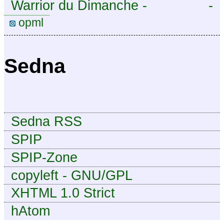
Warrior du Dimanche -
-
Publication à caractère
opml
intermittent, approximatif et
dilettante.
Sedna
Sedna RSS
SPIP
SPIP-Zone
copyleft - GNU/GPL
XHTML 1.0 Strict
hAtom