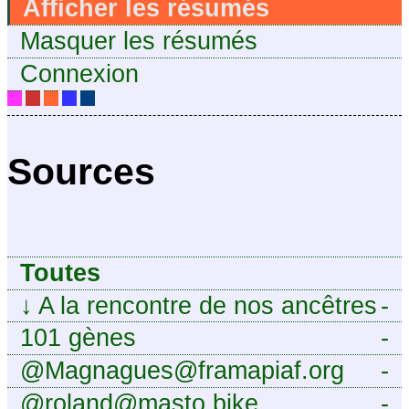
Afficher les résumés
Masquer les résumés
Connexion
Sources
Toutes
↓
A la rencontre de nos ancêtres
-
101 gènes
-
@Magnagues@framapiaf.org
-
@roland@masto.bike
-