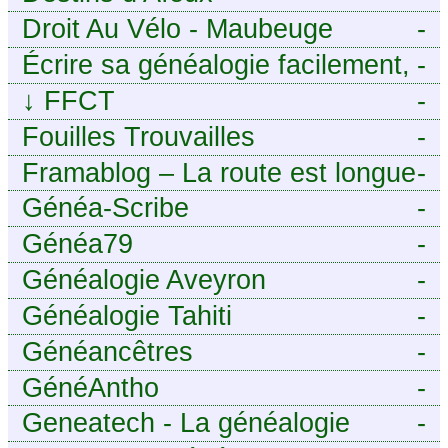
Droit Au Vélo - Maubeuge
-
Sambre-Avesnois
Écrire sa généalogie facilement,
-
sans stress avec Généalordi
↓
FFCT
-
Fouilles Trouvailles
-
Framablog – La route est longue
-
mais la voie est libre…
Généa-Scribe
-
Généa79
-
Généalogie Aveyron
-
Généalogie Tahiti
-
Généancêtres
-
GénéAntho
-
Geneatech - La généalogie
-