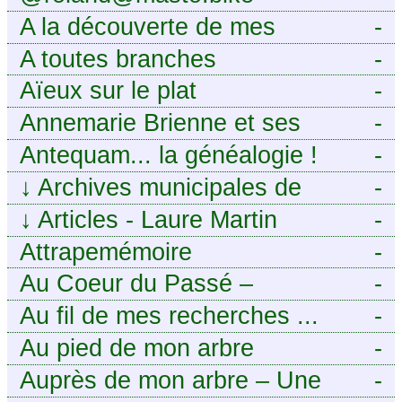
A la découverte de mes
-
ancêtres
A toutes branches
-
Aïeux sur le plat
-
Annemarie Brienne et ses
-
challenges de A à Z
Antequam... la généalogie !
-
↓
Archives municipales de
-
Montpellier
↓
Articles - Laure Martin
-
Attrapemémoire
-
Au Coeur du Passé –
-
Généalogie Familiale
Au fil de mes recherches ...
-
Au pied de mon arbre
-
Auprès de mon arbre – Une
-