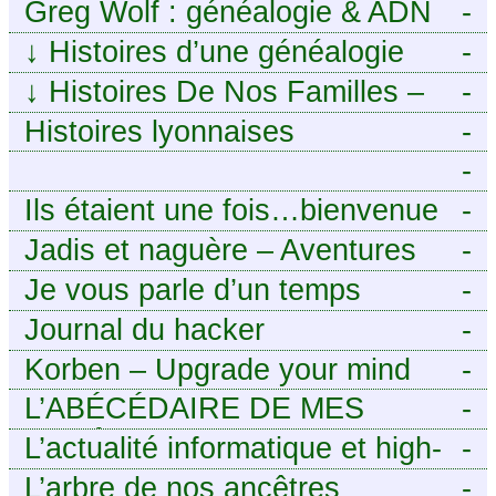
numérique à portée de tous
Greg Wolf : généalogie & ADN
-
↓
Histoires d’une généalogie
-
Léonarde
↓
Histoires De Nos Familles –
-
Blog de généalogie
Histoires lyonnaises
-
-
https://aieuxetfinesherbes.wordpre
Ils étaient une fois…bienvenue
-
chez mes ancêtres. – Une
Jadis et naguère – Aventures
-
histoire tourangelle, mais pas
généalogiques de l’Atlantique
Je vous parle d’un temps
-
seulement.
aux contreforts des Alpes
Journal du hacker
-
Korben – Upgrade your mind
-
L’ABÉCÉDAIRE DE MES
-
ANCÊTRES – Tout ce que
L’actualité informatique et high-
-
j’aurais aimé savoir sur ma
tech pour décideurs IT.
L’arbre de nos ancêtres
-