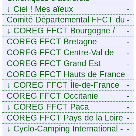
↓
Ciel ! Mes aïeux
-
Comité Départemental FFCT du
-
Cher
↓
COREG FFCT Bourgogne /
-
Franche-Comté
COREG FFCT Bretagne
-
COREG FFCT Centre-Val de
-
Loire
COREG FFCT Grand Est
-
COREG FFCT Hauts de France
-
↓
COREG FFCT Île-de-France
-
COREG FFCT Occitanie
-
↓
COREG FFCT Paca
-
COREG FFCT Pays de la Loire
-
↓
Cyclo-Camping International -
-