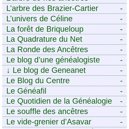
famille mais n’ai jamais osé
L’arbre des Brazier-Cartier
-
demander
L’univers de Céline
-
La forêt de Briqueloup
-
La Quadrature du Net
-
La Ronde des Ancêtres
-
Le blog d’une généalogiste
-
↓
Le blog de Geneanet
-
Le Blog du Centre
-
Généalogique de Touraine -
Le Généafil
-
Le Quotidien de la Généalogie
-
Le souffle des ancêtres
-
Le vide-grenier d’Asavar
-