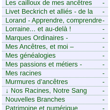
Les cailloux de mes ancêtres
-
Livet Beckrich et alliés - de la
-
généalogie à l’écriture.
Lorand - Apprendre, comprendre
-
et transmettre pour exister.
Lorraine... et au-delà !
-
(Descartes)
Marques Ordinaires -
-
Généalogie de Moselle et
Mes Ancêtres, et moi –
-
d’ailleurs
Découvrez mes aïeux en Ille-et-
Mes généalogies
-
Vilaine et ailleurs
Mes passions et métiers -
-
Généalogie et Tir à l’Arc
Mes racines
-
Murmures d’ancêtres
-
↓
Nos Racines, Notre Sang
-
Nouvelles Branches
-
Patrimoine et numérique
-