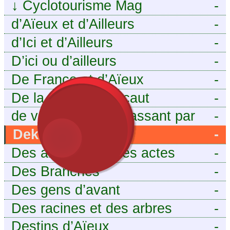
Le voyage à vélo
↓
Cyclotourisme Mag
-
d’Aïeux et d’Ailleurs
-
d’Ici et d’Ailleurs
-
D’ici ou d’ailleurs
-
De France et d’Aïeux
-
De la Baïse à l’Escaut
-
de vous aieux en passant par
-
moi
Dekri
-
Des ancêtres et des actes
-
Des Branches
-
Des gens d’avant
-
Des racines et des arbres
-
Destins d’Aïeux
-