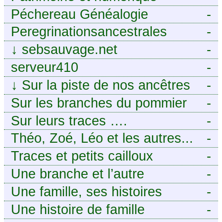
Péchereau Généalogie
-
Peregrinationsancestrales
-
↓
sebsauvage.net
-
serveur410
-
↓
Sur la piste de nos ancêtres
-
en Périgord.
Sur les branches du pommier
-
Sur leurs traces ….
-
Théo, Zoé, Léo et les autres...
-
Traces et petits cailloux
-
Une branche et l’autre
-
Une famille, ses histoires
-
Une histoire de famille
-